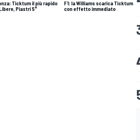
onza: Ticktum il più rapido
F1: la Williams scarica Ticktum
Libere, Piastri 5°
con effetto immediato