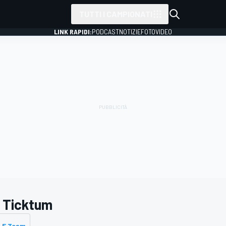
TUTTI I CAMPIONATI
LINK RAPIDI:
PODCAST
NOTIZIE
FOTO
VIDEO
 Ticktum
a E Team