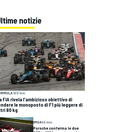
ltime notizie
ORMULA 1
23 min
a FIA rivela l'ambizioso obiettivo di
endere le monoposto di F1 più leggere di
ltri 80 kg
IMSA
59 min
Porsche conferma le due