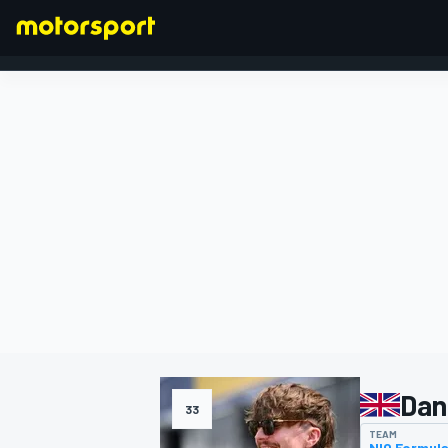
FORMULA 1
Dan
33
TEAM
NIO Formul