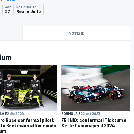
AGE
NAZIONALITÀ
27
Regno Unito
NOTIZIE
ktum
LA E
2 dic 2024
FORMULA E
22 set 2023
iro Race conferma i piloti:
FE | NIO: confermati Ticktum e
ta Beckmann affiancando
Sette Camara per il 2024
tum