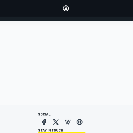
dei tuoi piloti preferiti
Fai sentire la tua voce
commentando l'articolo
ACCEDI
EDIZIONE
ITALIA
SOCIAL
STAY IN TOUCH