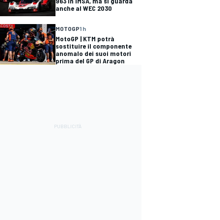
963 in IMSA, ma si guarda
anche al WEC 2030
MOTOGP
1 h
MotoGP | KTM potrà
sostituire il componente
anomalo dei suoi motori
prima del GP di Aragon