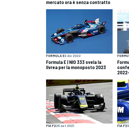
mercato ora è senza contratto
FORMULA E
9 dic 2022
FORMU
Formula E | NIO 333 svela la
Formu
livrea per la monoposto 2023
confe
2022
MONOPOSTO
FIA F2
25 set 2021
FIA F2
1