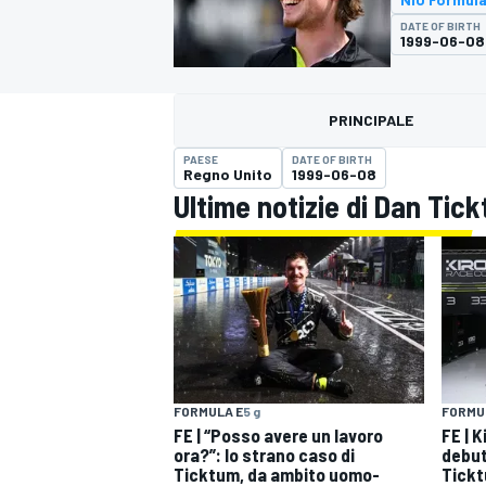
MOTOGP
WEC
DATE OF BIRTH
1999-06-08
PRINCIPALE
PAESE
DATE OF BIRTH
Regno Unito
1999-06-08
Ultime notizie di Dan Tic
WRC
FORMULA E
5 g
FORMU
FE | “Posso avere un lavoro
FE | K
ora?”: lo strano caso di
debut
Ticktum, da ambito uomo-
Tick