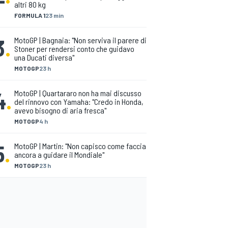
altri 80 kg
FORMULA 1
23 min
3
.
MotoGP | Bagnaia: "Non serviva il parere di
Stoner per rendersi conto che guidavo
una Ducati diversa"
MOTOGP
23 h
4
.
MotoGP | Quartararo non ha mai discusso
del rinnovo con Yamaha: "Credo in Honda,
avevo bisogno di aria fresca"
MOTOGP
4 h
5
.
MotoGP | Martin: "Non capisco come faccia
ancora a guidare il Mondiale"
MOTOGP
23 h