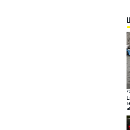
U
F
L
r
a