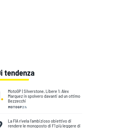
Di tendenza
1
.
MotoGP | Silverstone, Libere 1: Alex
Marquez in spolvero davanti ad un ottimo
Bezzecchi
MOTOGP
2 h
2
.
La FIA rivela l'ambizioso obiettivo di
rendere le monoposto di F1 più leggere di