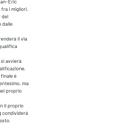
ean-Eric
ra i migliori.
r del
 dalle
enderà il via
ualifica
si avvierà
lificazione.
finale è
centesimo, ma
nel proprio
 il proprio
ng condividerà
posto.