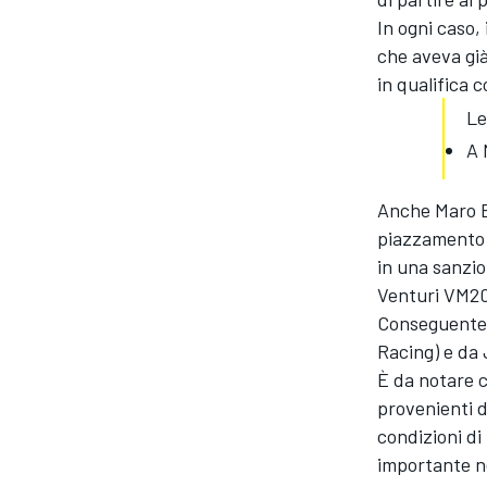
In ogni caso,
che aveva già
in qualifica 
Le
A 
Anche Maro En
piazzamento 
in una sanzion
Venturi VM2
Conseguentem
Racing) e da
È da notare c
provenienti 
condizioni di
importante ne