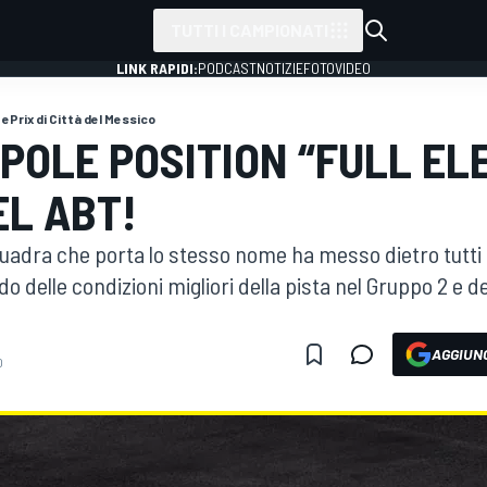
TUTTI I CAMPIONATI
LINK RAPIDI:
PODCAST
NOTIZIE
FOTO
VIDEO
ePrix di Città del Messico
POLE POSITION “FULL EL
EL ABT!
quadra che porta lo stesso nome ha messo dietro tutti i
o delle condizioni migliori della pista nel Gruppo 2 e d
AGGIUNG
0