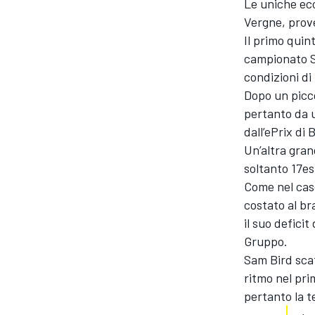
Le uniche ecc
Vergne, prove
Il primo quint
campionato S
condizioni di 
Dopo un picco
pertanto da 
dall’ePrix di
Un’altra gran
soltanto 17es
Come nel caso
costato al br
il suo deficit
Gruppo.
ENDURANCE/GT
Sam Bird scat
ritmo nel pri
pertanto la t