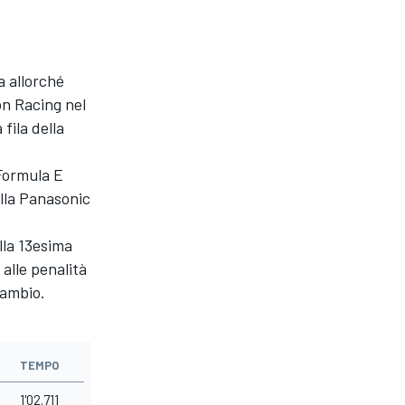
a allorché
on Racing nel
 fila della
 Formula E
lla Panasonic
lla 13esima
alle penalità
cambio.
TEMPO
1'02.711