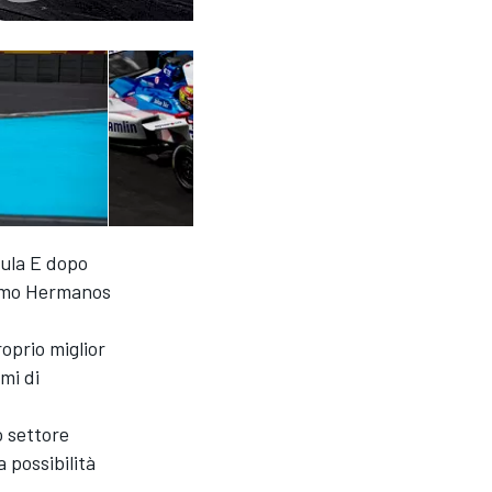
mula E dopo
dromo Hermanos
roprio miglior
mi di
o settore
a possibilità