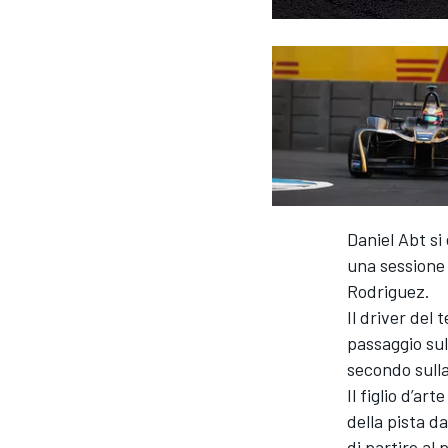
Daniel Abt si
una sessione 
Rodriguez.
Il driver del
passaggio sul
secondo sulla
Il figlio d’ar
della pista da
MONOPOSTO
di partire al