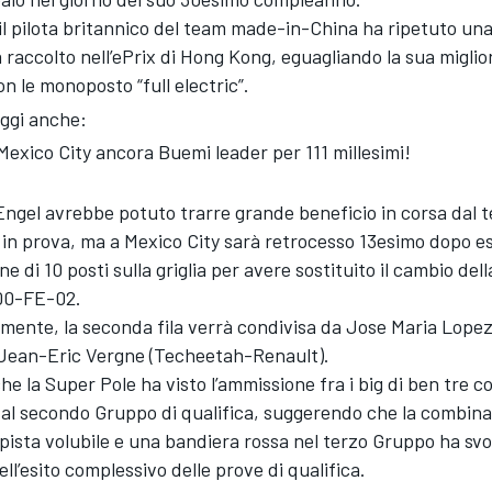
 il pilota britannico del team made-in-China ha ripetuto una
 raccolto nell’ePrix di Hong Kong, eguagliando la sua migli
con le monoposto “full electric”.
ggi anche:
Mexico City ancora Buemi leader per 111 millesimi!
gel avrebbe potuto trarre grande beneficio in corsa dal t
in prova, ma a Mexico City sarà retrocesso 13esimo dopo e
e di 10 posti sulla griglia per avere sostituito il cambio del
00-FE-02.
ente, la seconda fila verrà condivisa da Jose Maria Lopez
 Jean-Eric Vergne (Techeetah-Renault).
he la Super Pole ha visto l’ammissione fra i big di ben tre c
dal secondo Gruppo di qualifica, suggerendo che la combina
 pista volubile e una bandiera rossa nel terzo Gruppo ha svo
ll’esito complessivo delle prove di qualifica.