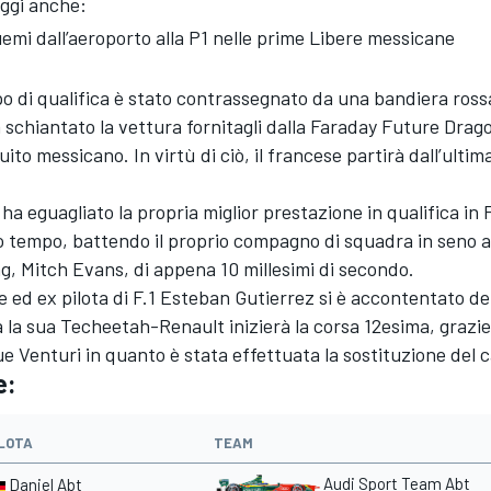
ggi anche:
emi dall’aeroporto alla P1 nelle prime Libere messicane
po di qualifica è stato contrassegnato da una bandiera ross
 schiantato la vettura fornitagli dalla Faraday Future Drag
ito messicano. In virtù di ciò, il francese partirà dall’ultima
ha eguagliato la propria miglior prestazione in qualifica in
o tempo, battendo il proprio compagno di squadra in seno a
, Mitch Evans, di appena 10 millesimi di secondo.
ale ed ex pilota di F.1 Esteban Gutierrez si è accontentato de
 la sua Techeetah-Renault inizierà la corsa 12esima, grazie 
 due Venturi in quanto è stata effettuata la sostituzione del 
e:
LOTA
TEAM
Audi Sport Team Abt
Daniel Abt