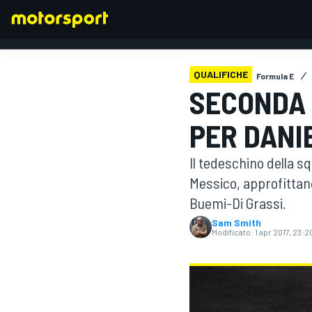
QUALIFICHE
Formula E
SECONDA 
FORMULA 1
PER DANI
Il tedeschino della s
Messico, approfittand
Buemi-Di Grassi.
Sam Smith
Modificato:
1 apr 2017, 23:2