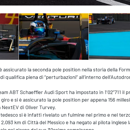
 è assicurato la seconda pole position nella storia della For
di qualifica piena di “perturbazioni” all’interno dell’Auto
 team ABT Schaeffler Audi Sport ha impostato in 1’02”711 il p
 giro e si è assicurato la pole position per appena 156 millesi
 NextEV di Oliver Turvey.
te tedesco si è infatti rivelato un fulmine nel primo e nel terz
 2,093 km di Città del Messico e ha negato al pilota inglese l
 palo nel giorno del suo 30esimo compleanno.