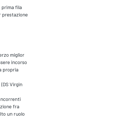
 prima fila
or prestazione
erzo miglior
ssere incorso
la propria
 (DS Virgin
oncorrenti
zione fra
lto un ruolo