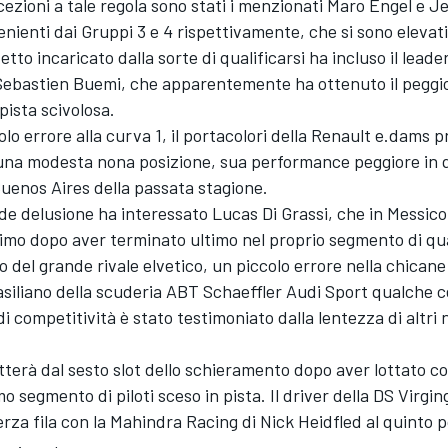
ezioni a tale regola sono stati i menzionati Maro Engel e J
nienti dai Gruppi 3 e 4 rispettivamente, che si sono elevati f
etto incaricato dalla sorte di qualificarsi ha incluso il leade
ebastien Buemi, che apparentemente ha ottenuto il peggio
pista scivolosa.
lo errore alla curva 1, il portacolori della Renault e.dams pr
una modesta nona posizione, sua performance peggiore in q
 Buenos Aires della passata stagione.
de delusione ha interessato Lucas Di Grassi, che in Messico 
imo dopo aver terminato ultimo nel proprio segmento di qua
 del grande rivale elvetico, un piccolo errore nella chicane 
asiliano della scuderia ABT Schaeffler Audi Sport qualche 
 di competitività è stato testimoniato dalla lentezza di altri 
terà dal sesto slot dello schieramento dopo aver lottato con
mo segmento di piloti sceso in pista. Il driver della DS Virgi
erza fila con la Mahindra Racing di Nick Heidfled al quinto 