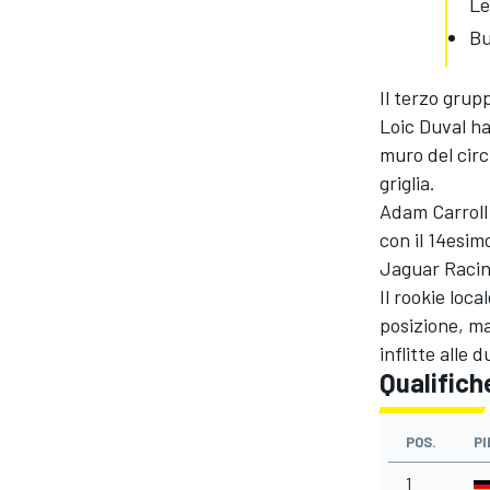
Le
Bu
Il terzo grup
Loic Duval ha
muro del circu
griglia.
Adam Carroll 
con il 14esim
Jaguar Racing
Il rookie loc
posizione, ma
inflitte alle
Qualifich
MONOMARCA
POS.
PI
1