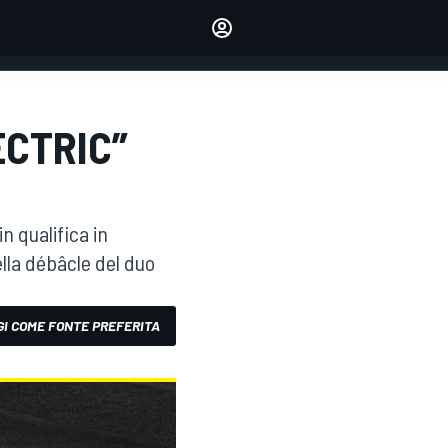
dei tuoi piloti preferiti
Fai sentire la tua voce
commentando l'articolo
ACCEDI
EDIZIONE
ECTRIC”
ITALIA
n qualifica in
ella débâcle del duo
I COME FONTE PREFERITA