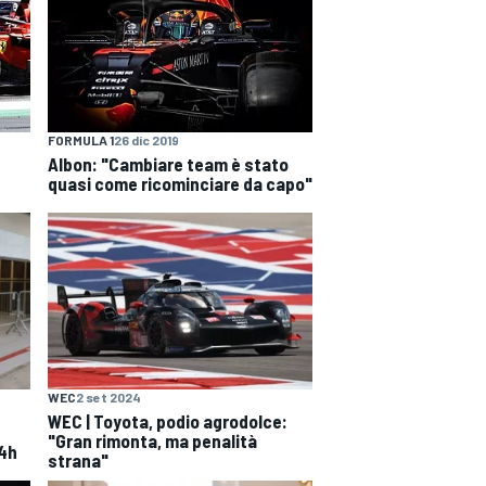
FORMULA 1
26 dic 2019
Albon: "Cambiare team è stato
quasi come ricominciare da capo"
WEC
2 set 2024
WEC | Toyota, podio agrodolce:
"Gran rimonta, ma penalità
24h
strana"