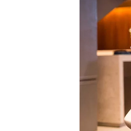
MOTOGP
WEC
WRC