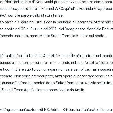
orridore del calibro di Kobayashi per dare avvio al nostro campionat
cosa è capace di fare in F.1 e nel WEC, quindi la Formula E rappresen
o”, sono le parole dello statunitense.
eso parte a 71 gare nel Circus con la Sauber e la Caterham, ottenendo
erzo posto nel GP di Suzuka del 2012. Nel Campionato Mondiale Endur
incendo una gara, mentre nella Super Formula è salito sul podio.
tà fantastica. La famiglia Andretti è una delle più gloriose nel mondo
unque è un onore poter fare il mio esordio nella serie sotto il loro 
est cominciare subito con una gara non sarà semplice, ma la squadra
cessario. Non sono preoccupato, anzi spero di poter fare bene”, h
à dunque il primo nipponico dopo Sakon Yamamoto, al via nell’ultimo
5 con il Team Aguri, allora sponsorizzata da Amlin.
rketing e comunicazione di MS, Adrian Britten, ha dichiarato di sper