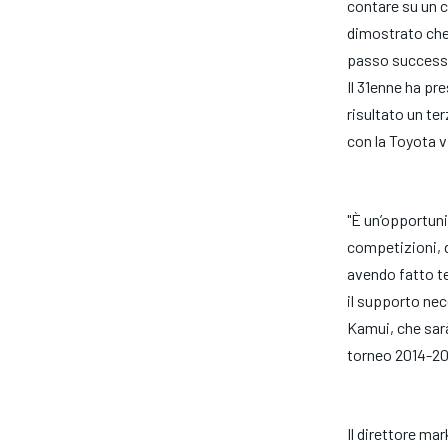
contare su un c
dimostrato che 
passo successiv
Il 31enne ha pr
risultato un t
con la Toyota v
"È un’opportuni
competizioni, d
avendo fatto t
il supporto ne
Kamui, che sar
torneo 2014-201
Il direttore ma