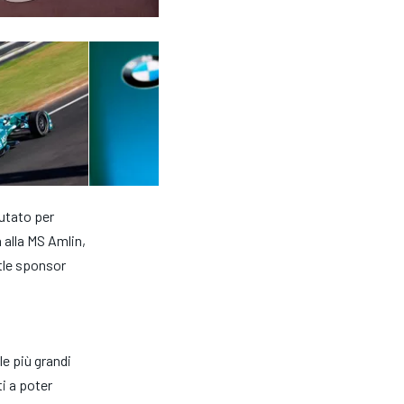
utato per
 alla MS Amlin,
itle sponsor
le più grandi
i a poter