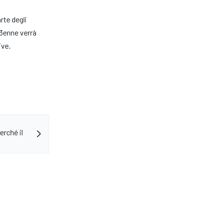
rte degli
23enne verrà
ive.
erché il