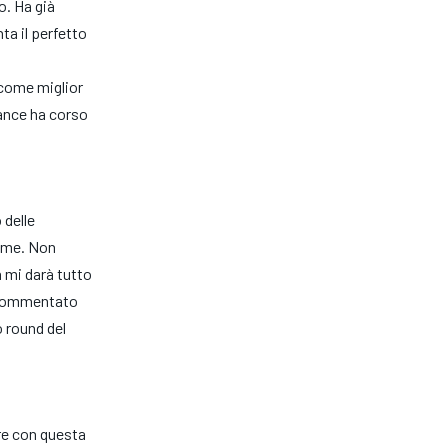
o. Ha già
ta il perfetto
 come miglior
ance ha corso
 delle
nome. Non
 mi darà tutto
a commentato
 round del
are con questa