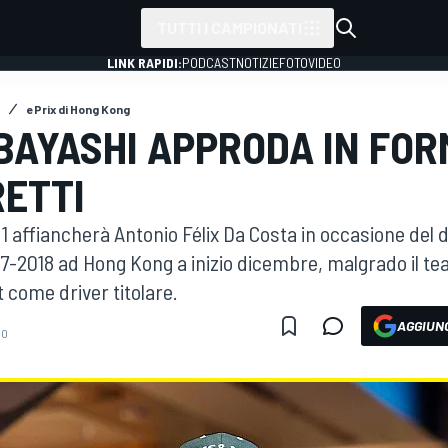
TUTTI I CAMPIONATI
LINK RAPIDI:
PODCAST
NOTIZIE
FOTO
VIDEO
ePrix di Hong Kong
BAYASHI APPRODA IN FOR
ETTI
a 1 affiancherà Antonio Félix Da Costa in occasione del 
017-2018 ad Hong Kong a inizio dicembre, malgrado il 
 come driver titolare.
AGGIUNG
30