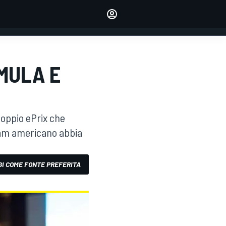
dei tuoi piloti preferiti
Fai sentire la tua voce
commentando l'articolo
ACCEDI
EDIZIONE
MULA E
ITALIA
doppio ePrix che
team americano abbia
I COME FONTE PREFERITA