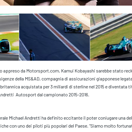
 appreso da Motorsport.com, Kamui Kobayashi sarebbe stato recl
esigenze della MS&AD, compagnia di assicurazioni giapponese legata
britannica acquistata per 3 miliardi di sterline nel 2015 e diventata t
 Andretti Autosport dal campionato 2015-2016.
erale Michael Andretti ha definito eccitante il poter coniugare una del
che con uno dei piloti più popolari del Paese. “Siamo molto fortunat