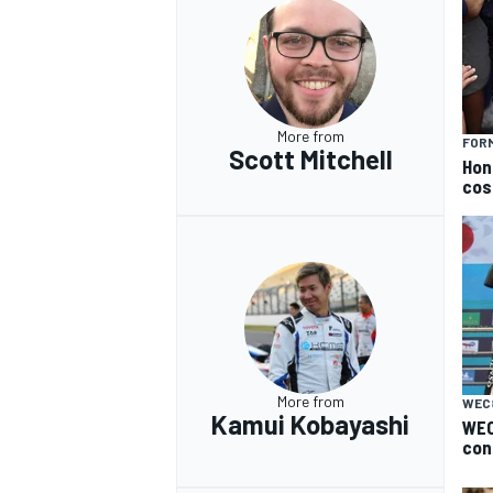
More from
FORM
Scott Mitchell
Hond
cost
More from
WEC
Kamui Kobayashi
WEC
RALLY
conf