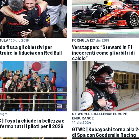
ULA 1
30 dic 2019
FORMULA 1
27 dic 2019
a fissa gli obiettivi per
Verstappen: “Steward in F1
ruire la fiducia con Red Bull
incoerenti come gli arbitri di
calcio”
8 gm
GT WORLD CHALLENGE EUROPE
ENDURANCE
 | Toyota chiude in bellezza e
14 dic 2024
erma tutti i piloti per il 2026
GTWC | Kobayashi torna alla 
di Spa con Goodsmile Racing