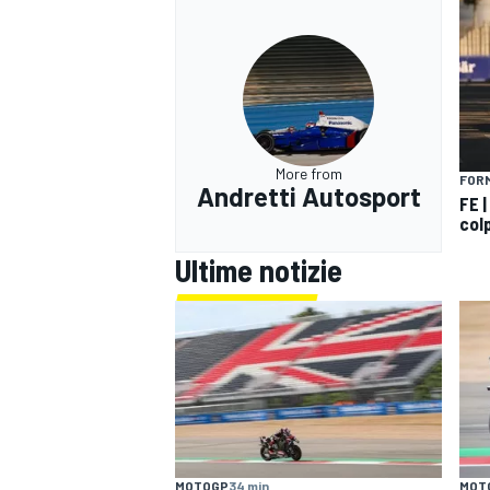
More from
FOR
Andretti Autosport
FE |
col
Ultime notizie
MOTOGP
34 min
MOT