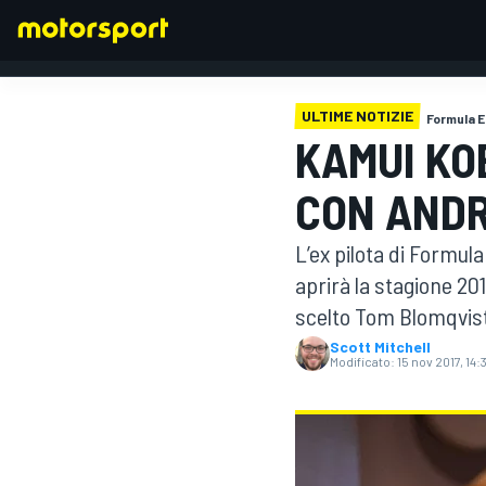
ULTIME NOTIZIE
Formula E
KAMUI KO
FORMULA 1
CON ANDR
L’ex pilota di Formul
aprirà la stagione 2
scelto Tom Blomqvist
Scott Mitchell
Modificato:
15 nov 2017, 14: