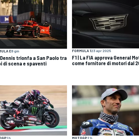
FORMULA 1
23 apr 2025
MULA E
8 gm
F1 | La FIA approva General Mo
 Dennis trionfa a San Paolo tra
come fornitore di motori dal 
pi di scena e spaventi
OGP
1 h
MOTOGP
2 h