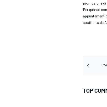
promozione di d
Per quanto conc
appuntamenti 20
sostituito da A
L'A
ENDURANCE/GT
TOP COM