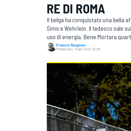
RE DI ROMA
MOTOGP
WEC
Il belga ha conquistato una bella 
Sims e Wehrlein. Il tedesco sale su
uso di energia. Bene Mortara quart
Franco Nugnes
Pubblicato:
11 apr 2021, 13:05
WRC