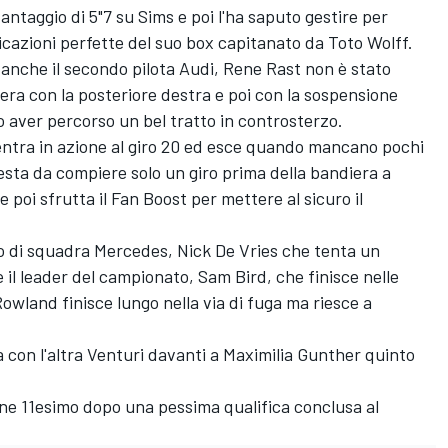
antaggio di 5"7 su Sims e poi l'ha saputo gestire per
icazioni perfette del suo box capitanato da Toto Wolff.
 anche il secondo pilota Audi, Rene Rast non è stato
era con la posteriore destra e poi con la sospensione
po aver percorso un bel tratto in controsterzo.
 entra in azione al giro 20 ed esce quando mancano pochi
 resta da compiere solo un giro prima della bandiera a
 poi sfrutta il Fan Boost per mettere al sicuro il
gno di squadra Mercedes, Nick De Vries che tenta un
 il leader del campionato, Sam Bird, che finisce nelle
Rowland finisce lungo nella via di fuga ma riesce a
 con l'altra Venturi davanti a Maximilia Gunther quinto
rgne 11esimo dopo una pessima qualifica conclusa al