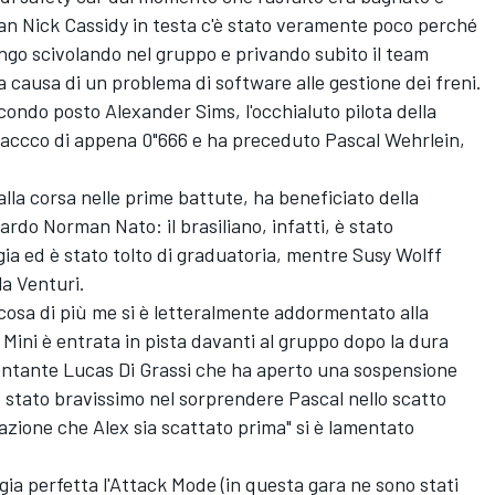
an Nick Cassidy in testa c'è stato veramente poco perché
lungo scivolando nel gruppo e privando subito il team
 a causa di un problema di software alle gestione dei freni.
econdo posto Alexander Sims, l'occhialuto pilota della
accco di appena 0"666 e ha preceduto Pascal Wehrlein,
alla corsa nelle prime battute, ha beneficiato della
ardo Norman Nato: il brasiliano, infatti, è stato
gia ed è stato tolto di graduatoria, mentre Susy Wolff
la Venturi.
cosa di più me si è letteralmente addormentato alla
la Mini è entrata in pista davanti al gruppo dopo la dura
ntante Lucas Di Grassi che ha aperto una sospensione
 è stato bravissimo nel sorprendere Pascal nello scatto
sazione che Alex sia scattato prima" si è lamentato
a perfetta l'Attack Mode (in questa gara ne sono stati