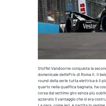
Stoffel Vandoorne conquista la second
domenicale dell'ePrix di Roma II. Il be
round della serie tutta elettrica è il p
quarto nella qualifica bagnata, ha co
corsa dal settimo giro senza più subi
azzerato il vantaggio che si era costru
MONOPOSTO
La gara, come ieri, è partita in regim