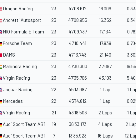
Dragon Racing
23
47'08.612
16.009
0.333
Andretti Autosport
23
47'08.955
16.352
0.343
NIO Formula E Team
23
47'09.737
17.134
0.782
Porsche Team
23
47'10.441
17.838
0.704
DAMS
23
47'13.743
21.140
3.302
Mahindra Racing
23
47'30.300
37.697
16.557
Virgin Racing
23
47'35.706
43.103
5.406
Jaguar Racing
22
45'13.987
1 Lap
1 Lap
Mercedes
22
45'14.812
1 Lap
0.825
Virgin Racing
21
43'18.503
2 Laps
1 Lap
Audi Sport Team ABT
19
36'33.173
4 Laps
2 Laps
Audi Sport Team ABT
7
13'35.923
16 Laps
12 Laps