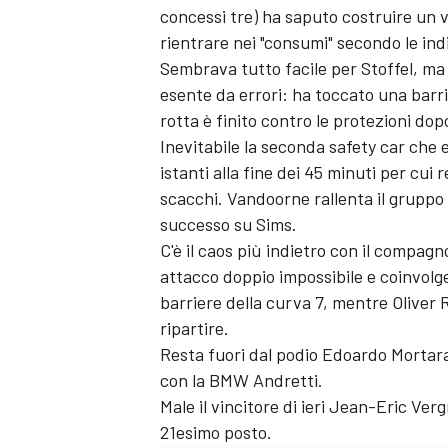
concessi tre) ha saputo costruire un v
rientrare nei "consumi" secondo le ind
Sembrava tutto facile per Stoffel, ma
esente da errori: ha toccato una barri
rotta è finito contro le protezioni do
Inevitabile la seconda safety car che
istanti alla fine dei 45 minuti per cui
scacchi. Vandoorne rallenta il gruppo e
successo su Sims.
C'è il caos più indietro con il compa
attacco doppio impossibile e coinvolge
barriere della curva 7, mentre Oliver 
ripartire.
Resta fuori dal podio Edoardo Mortara
ENDURANCE/GT
con la BMW Andretti.
Male il vincitore di ieri Jean-Eric Ve
21esimo posto.