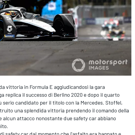
a vittoria in Formula E aggiudicandosi la gara
lga replica il successo di Berlino 2020 e dopo il quarto
iù serio candidato per il titolo con la Mercedes. Stoffel,
struito una splendida vittoria prendendo il comando della
te alcun attacco nonostante due safety car abbiano
ito.
e di safety car dal momento che l'asfalto era bagnato e