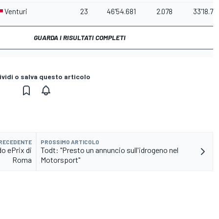
Venturi
23
46'54.681
2.078
33'18.75
GUARDA I RISULTATI COMPLETI
vidi o salva questo articolo
PRECEDENTE
PROSSIMO ARTICOLO
o ePrix di
Todt: "Presto un annuncio sull'idrogeno nel
Roma
Motorsport"