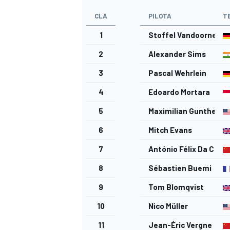
CLA
PILOTA
T
1
Stoffel Vandoorne
2
Alexander Sims
3
Pascal Wehrlein
4
Edoardo Mortara
5
Maximilian Gunther
6
Mitch Evans
7
António Félix Da Cost
8
Sébastien Buemi
9
Tom Blomqvist
MONOMARCA
10
Nico Müller
11
Jean-Éric Vergne