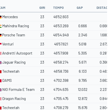
EAM
GIRI
TEMPO
GAP
DISTACC
Mercedes
23
46'52.603
Mahindra Racing
23
46'53.269
0.666
0.666
Porsche Team
23
46'54.949
2.346
1.680
Venturi
23
46'57.621
5.018
2.672
Andretti Autosport
23
46'57.908
5.305
0.287
Jaguar Racing
23
46'58.274
5.671
0.366
a
Techeetah
23
46'58.736
6.133
0.462
DAMS
23
47'02.398
9.795
3.662
NIO Formula E Team
23
47'04.635
12.032
2.237
Dragon Racing
23
47'05.475
12.872
0.840
Techeetah
23
47'08.279
15.676
2.804