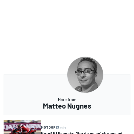
More from
Matteo Nugnes
MOTOGP
13 min
MotoGP | Bagnaia: "Era da un po' che non mi