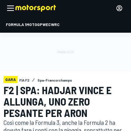
FORMULA 1
MOTOGP
WEC
WRC
GARA
FIA F2
Spa-Francorchamps
F2 | SPA: HADJAR VINCE E
ALLUNGA, UNO ZERO
PESANTE PER ARON
Così come la Formula 3, anche la Formula 2 ha
dovuto fare i conti con la pioggia, soprattutto per