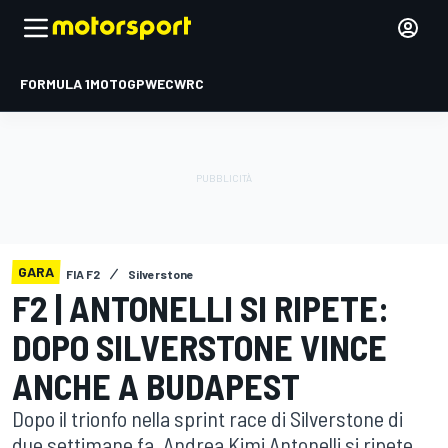
FORMULA 1
MOTOGP
WEC
WRC
GARA
FIA F2
Silverstone
F2 | ANTONELLI SI RIPETE:
DOPO SILVERSTONE VINCE
ANCHE A BUDAPEST
Dopo il trionfo nella sprint race di Silverstone di
due settimane fa, Andrea Kimi Antonelli si ripete