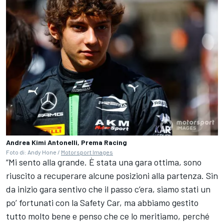
Andrea Kimi Antonelli, Prema Racing
Foto di: Andy Hone /
Motorsport Images
“Mi sento alla grande. È stata una gara ottima, sono
riuscito a recuperare alcune posizioni alla partenza. Sin
da inizio gara sentivo che il passo c’era, siamo stati un
po’ fortunati con la Safety Car, ma abbiamo gestito
tutto molto bene e penso che ce lo meritiamo, perché