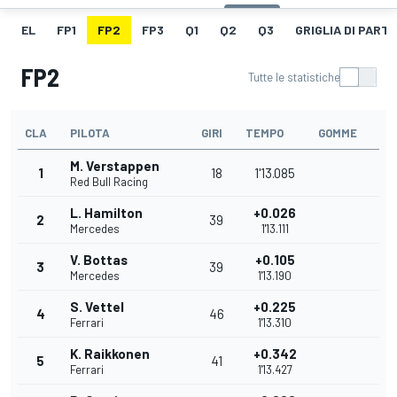
EL
FP1
FP2
FP3
Q1
Q2
Q3
GRIGLIA DI PART
FP2
Tutte le statistiche
CLA
PILOTA
GIRI
TEMPO
GOMME
M. Verstappen
1
18
1'13.085
Red Bull Racing
L. Hamilton
+0.026
2
39
Mercedes
1'13.111
V. Bottas
+0.105
3
39
Mercedes
1'13.190
S. Vettel
+0.225
4
46
Ferrari
1'13.310
K. Raikkonen
+0.342
5
41
Ferrari
1'13.427