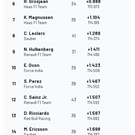
R. Grosjean
+0.888
6
34
Haas F1 Team
1'13.973
K. Magnussen
+1.104
7
36
Haas F1 Team
1'14.189
C. Leclerc
+1.289
8
41
Sauber
1'14.374
N. Hulkenberg
+1.411
9
31
Renault F1 Team
1'14.496
E. Ocon
+1.423
10
39
Force India
1'14.508
S. Perez
+1.467
11
38
Force India
1'14.552
C. Sainz Jr.
+1.507
12
43
Renault F1 Team
1'14.592
D. Ricciardo
+1.597
13
36
Red Bull Racing
1'14.682
M. Ericsson
+1.698
14
38
Sauber
1'14.783