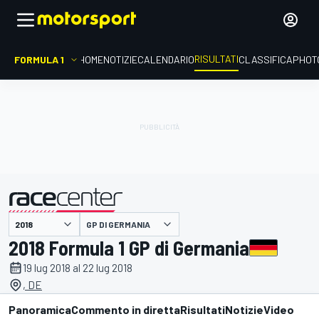
RISULTATI
FORMULA 1
HOME
NOTIZIE
CALENDARIO
CLASSIFICA
PHOT
GP DI GERMANIA
presentato da
2018 Formula 1 GP di Germania
19 lug 2018 al 22 lug 2018
, DE
Panoramica
Commento in diretta
Risultati
Notizie
Video