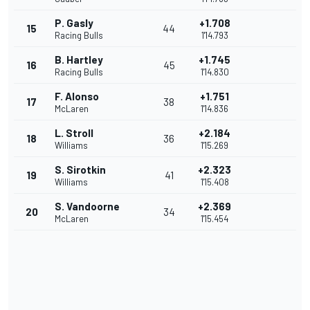
P. Gasly
+1.708
15
44
Racing Bulls
1'14.793
B. Hartley
+1.745
16
45
Racing Bulls
1'14.830
F. Alonso
+1.751
17
38
McLaren
1'14.836
L. Stroll
+2.184
18
36
Williams
1'15.269
S. Sirotkin
+2.323
19
41
Williams
1'15.408
S. Vandoorne
+2.369
20
34
McLaren
1'15.454