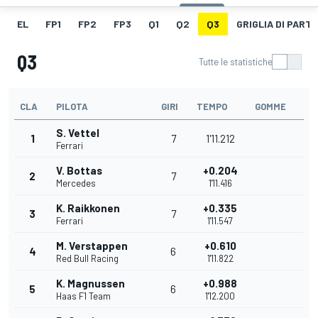
EL
FP1
FP2
FP3
Q1
Q2
Q3
GRIGLIA DI PART
Q3
Tutte le statistiche
CLA
PILOTA
GIRI
TEMPO
GOMME
S. Vettel
1
7
1'11.212
Ferrari
V. Bottas
+0.204
2
7
Mercedes
1'11.416
K. Raikkonen
+0.335
3
7
Ferrari
1'11.547
M. Verstappen
+0.610
4
6
Red Bull Racing
1'11.822
K. Magnussen
+0.988
5
6
Haas F1 Team
1'12.200