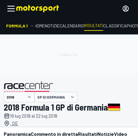
RISULTATI
FORMULA 1
HOME
NOTIZIE
CALENDARIO
CLASSIFICA
PHOT
GP DI GERMANIA
presentato da
2018 Formula 1 GP di Germania
19 lug 2018 al 22 lug 2018
, DE
Panoramica
Commento in diretta
Risultati
Notizie
Video