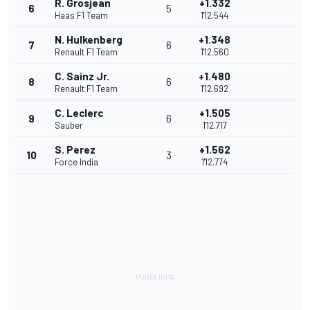
R. Grosjean
+1.332
6
5
Haas F1 Team
1'12.544
N. Hulkenberg
+1.348
7
6
Renault F1 Team
1'12.560
C. Sainz Jr.
+1.480
8
6
Renault F1 Team
1'12.692
C. Leclerc
+1.505
9
6
Sauber
1'12.717
S. Perez
+1.562
10
3
Force India
1'12.774