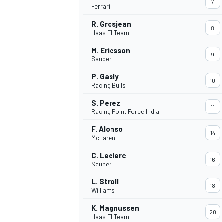
7
Ferrari
R. Grosjean
8
Haas F1 Team
M. Ericsson
9
Sauber
P. Gasly
10
Racing Bulls
S. Perez
11
Racing Point Force India
F. Alonso
14
McLaren
C. Leclerc
16
Sauber
L. Stroll
18
Williams
K. Magnussen
MONOPOSTO
20
Haas F1 Team