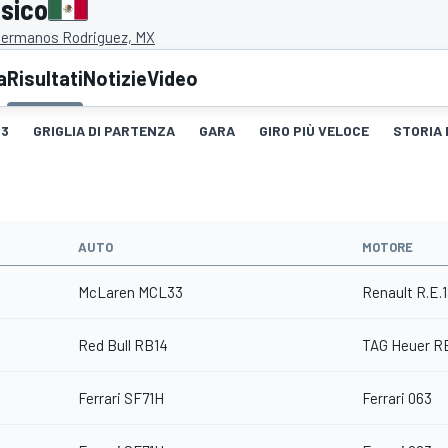
ssico
ermanos Rodriguez, MX
a
Risultati
Notizie
Video
3
GRIGLIA DI PARTENZA
GARA
GIRO PIÙ VELOCE
STORIA 
AUTO
MOTORE
McLaren MCL33
Renault R.E.
Red Bull RB14
TAG Heuer R
Ferrari SF71H
Ferrari 063