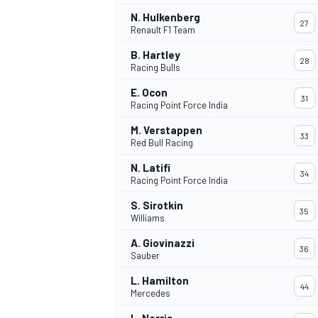
N. Hulkenberg
27
Renault F1 Team
B. Hartley
28
Racing Bulls
E. Ocon
31
Racing Point Force India
M. Verstappen
33
Red Bull Racing
N. Latifi
34
Racing Point Force India
S. Sirotkin
35
Williams
A. Giovinazzi
36
Sauber
L. Hamilton
44
Mercedes