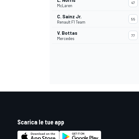
L. Norris
47
McLaren
C. Sainz Jr.
55
Renault F1 Team
V. Bottas
77
Mercedes
ENDURANCE/GT
Scarica le tue app