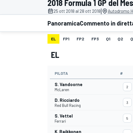
2018 Formula 1 GP del Me
MOTOGP
WEC
|
25 ott 2018 al 28 ott 2018
Autodromo H
Panoramica
Commento in dirett
EL
FP1
FP2
FP3
Q1
Q2
Q
EL
PILOTA
#
WRC
S. Vandoorne
2
McLaren
D. Ricciardo
3
Red Bull Racing
S. Vettel
5
Ferrari
K. Raikkonen