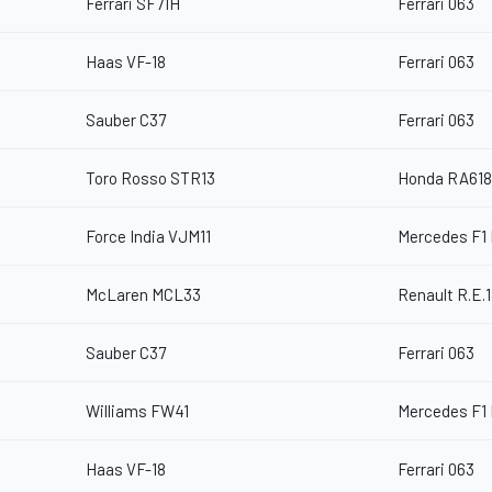
Ferrari SF71H
Ferrari 063
Haas VF-18
Ferrari 063
Sauber C37
Ferrari 063
Toro Rosso STR13
Honda RA61
Force India VJM11
Mercedes F1
McLaren MCL33
Renault R.E.
Sauber C37
Ferrari 063
Williams FW41
Mercedes F1
Haas VF-18
Ferrari 063