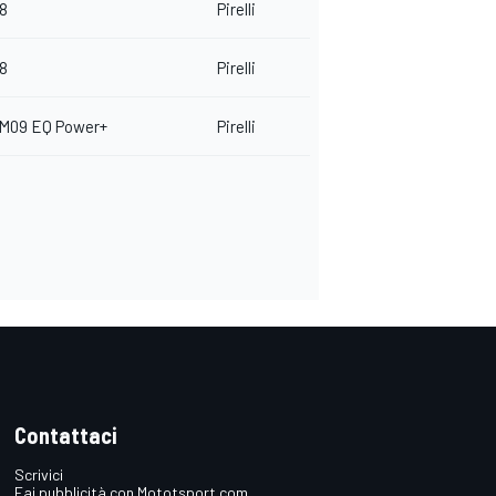
18
Pirelli
18
Pirelli
 M09 EQ Power+
Pirelli
Contattaci
Scrivici
Fai pubblicità con Mototsport.com