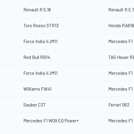
Renault R.S.18
Renault R.E.
Toro Rosso STR13
Honda RA61
Force India VJM11
Mercedes F1
Red Bull RB14
TAG Heuer R
Force India VJM11
Mercedes F1
Williams FW41
Mercedes F1
Sauber C37
Ferrari 063
Mercedes F1 W09 EQ Power+
Mercedes F1