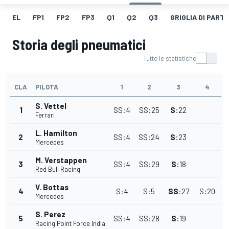
EL
FP1
FP2
FP3
Q1
Q2
Q3
GRIGLIA DI PART
Storia degli pneumatici
Tutte le statistiche
CLA
PILOTA
1
2
3
4
S. Vettel
1
SS
:
4
SS
:
25
S
:
22
Ferrari
L. Hamilton
2
SS
:
4
SS
:
24
S
:
23
Mercedes
M. Verstappen
3
SS
:
4
SS
:
29
S
:
18
Red Bull Racing
V. Bottas
4
S
:
4
S
:
5
SS
:
27
S
:
20
Mercedes
S. Perez
5
SS
:
4
SS
:
28
S
:
19
Racing Point Force India