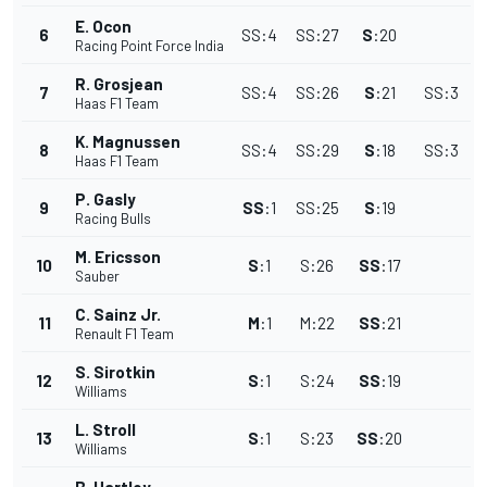
E. Ocon
6
SS
:
4
SS
:
27
S
:
20
Racing Point Force India
R. Grosjean
7
SS
:
4
SS
:
26
S
:
21
SS
:
3
Haas F1 Team
K. Magnussen
8
SS
:
4
SS
:
29
S
:
18
SS
:
3
Haas F1 Team
P. Gasly
9
SS
:
1
SS
:
25
S
:
19
Racing Bulls
M. Ericsson
10
S
:
1
S
:
26
SS
:
17
Sauber
C. Sainz Jr.
11
M
:
1
M
:
22
SS
:
21
Renault F1 Team
S. Sirotkin
12
S
:
1
S
:
24
SS
:
19
Williams
L. Stroll
13
S
:
1
S
:
23
SS
:
20
Williams