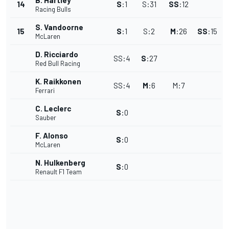
B. Hartley
14
S
:
1
S
:
31
SS
:
12
Racing Bulls
S. Vandoorne
15
S
:
1
S
:
2
M
:
26
SS
:
15
McLaren
D. Ricciardo
SS
:
4
S
:
27
Red Bull Racing
K. Raikkonen
SS
:
4
M
:
6
M
:
7
Ferrari
C. Leclerc
S
:
0
Sauber
F. Alonso
S
:
0
McLaren
N. Hulkenberg
S
:
0
Renault F1 Team