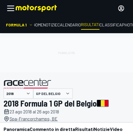
RISULTATI
FORMULA 1
HOME
NOTIZIE
CALENDARIO
CLASSIFICA
PHOT
GP DEL BELGIO
presentato da
2018 Formula 1 GP del Belgio
23 ago 2018 al 26 ago 2018
Spa-Francorchamps, BE
Panoramica
Commento in diretta
Risultati
Notizie
Video