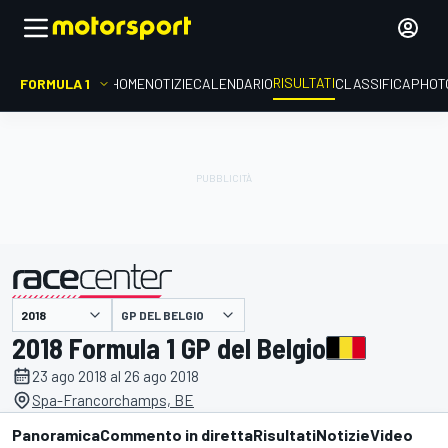
RISULTATI
FORMULA 1
HOME
NOTIZIE
CALENDARIO
CLASSIFICA
PHOT
GP DEL BELGIO
presentato da
2018 Formula 1 GP del Belgio
23 ago 2018 al 26 ago 2018
Spa-Francorchamps, BE
Panoramica
Commento in diretta
Risultati
Notizie
Video