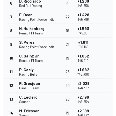
D. Ricciardo
+1.200
6
4
Red Bull Racing
1'45.558
E. Ocon
+1.428
7
22
Racing Point Force India
1'45.786
N. Hulkenberg
+1.593
8
19
Renault F1 Team
1'45.951
S. Perez
+1.811
9
21
Racing Point Force India
1'46.169
C. Sainz Jr.
+1.852
10
19
Renault F1 Team
1'46.210
P. Gasly
+1.942
11
25
Racing Bulls
1'46.300
R. Grosjean
+2.029
12
20
Haas F1 Team
1'46.387
C. Leclerc
+2.196
13
20
Sauber
1'46.554
M. Ericsson
+2.199
14
19
Sauber
1'46.557