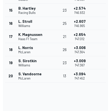
B. Hartley
+2.574
15
23
Racing Bulls
1'46.932
L. Stroll
+2.607
16
25
Williams
1'46.965
K. Magnussen
+2.654
17
21
Haas F1 Team
1'47.012
L. Norris
+3.006
18
26
McLaren
1'47.364
S. Sirotkin
+3.009
19
23
Williams
1'47.367
S. Vandoorne
+3.094
20
13
McLaren
1'47.452