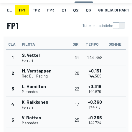
EL
FP1
FP2
FP3
Q1
Q2
Q3
GRIGLIA DI PART
FP1
Tutte le statistiche
CLA
PILOTA
GIRI
TEMPO
GOMME
S. Vettel
1
19
1'44.358
Ferrari
M. Verstappen
+0.151
2
20
Red Bull Racing
1'44.509
L. Hamilton
+0.318
3
22
Mercedes
1'44.676
K. Raikkonen
+0.360
4
17
Ferrari
1'44.718
V. Bottas
+0.366
5
25
Mercedes
1'44.724