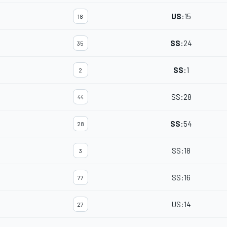
US
:
15
18
SS
:
24
35
SS
:
1
2
SS
:
28
44
SS
:
54
28
SS
:
18
3
SS
:
16
77
US
:
14
27