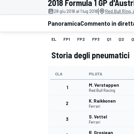
2018 Formula 1 GP d'Austr
MOTOGP
WEC
|
28 giu 2018 al 1 lug 2018
Red Bull Ring,
Panoramica
Commento in dirett
EL
FP1
FP2
FP3
Q1
Q2
Q
Storia degli pneumatici
CLA
PILOTA
WRC
M. Verstappen
1
Red Bull Racing
K. Raikkonen
2
Ferrari
S. Vettel
3
Ferrari
R. Grosjean