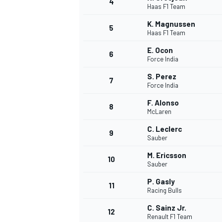
4
Haas F1 Team
K. Magnussen
5
Haas F1 Team
E. Ocon
6
Force India
S. Perez
7
Force India
F. Alonso
8
McLaren
C. Leclerc
9
Sauber
M. Ericsson
10
Sauber
P. Gasly
11
Racing Bulls
C. Sainz Jr.
MONOPOSTO
12
Renault F1 Team