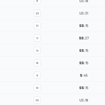
US
:
18
8
US
:
31
20
SS
:
15
31
SS
:
27
11
SS
:
15
14
SS
:
15
16
S
:
45
9
SS
:
15
10
US
:
18
55