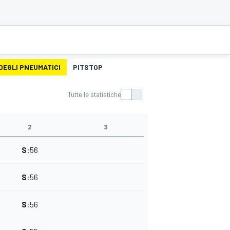
DEGLI PNEUMATICI
PITSTOP
Tutte le statistiche
2
3
S
:
56
S
:
56
S
:
56