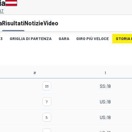
ia
 AT
a
Risultati
Notizie
Video
3
GRIGLIA DI PARTENZA
GARA
GIRO PIÙ VELOCE
STORIA 
#
1
SS
:
18
33
US
:
18
7
US
:
18
5