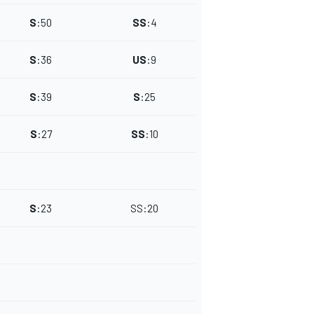
S
:
50
SS
:
4
S
:
36
US
:
9
S
:
39
S
:
25
S
:
27
SS
:
10
S
:
23
SS
:
20