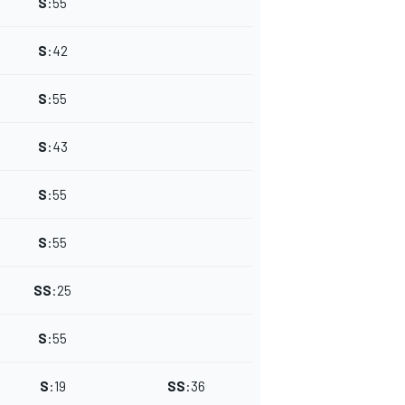
S
:
55
S
:
42
S
:
55
S
:
43
S
:
55
S
:
55
SS
:
25
S
:
55
S
:
19
SS
:
36