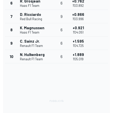
R. Grosjean
+0.762
6
6
Haas F1 Team
1'03.892
D. Ricciardo
+0.866
7
9
Red Bull Racing
1'03.996
K. Magnussen
+0.921
8
6
Haas F1 Team
1'04.051
C. Sainz Jr.
+1.595
9
6
Renault F1 Team
1'04.725
N. Hulkenberg
+1.889
10
6
Renault F1 Team
1'05.019