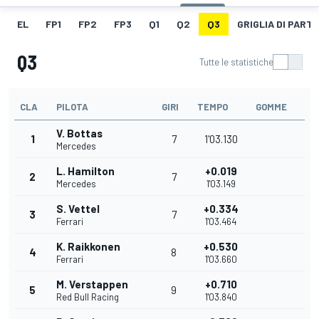
EL
FP1
FP2
FP3
Q1
Q2
Q3
GRIGLIA DI PART
Q3
Tutte le statistiche
CLA
PILOTA
GIRI
TEMPO
GOMME
V. Bottas
1
7
1'03.130
Mercedes
L. Hamilton
+0.019
2
7
Mercedes
1'03.149
S. Vettel
+0.334
3
7
Ferrari
1'03.464
K. Raikkonen
+0.530
4
8
Ferrari
1'03.660
M. Verstappen
+0.710
5
9
Red Bull Racing
1'03.840