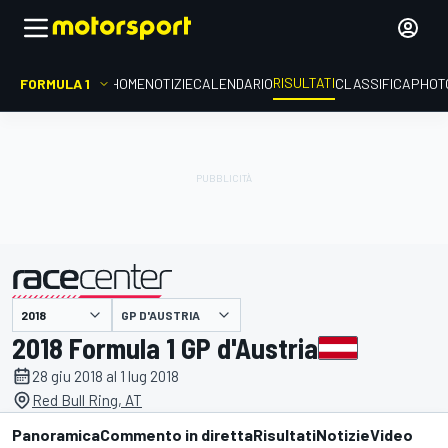
RISULTATI
FORMULA 1
HOME
NOTIZIE
CALENDARIO
CLASSIFICA
PHOT
GP D'AUSTRIA
presentato da
2018 Formula 1 GP d'Austria
28 giu 2018 al 1 lug 2018
Red Bull Ring, AT
Panoramica
Commento in diretta
Risultati
Notizie
Video