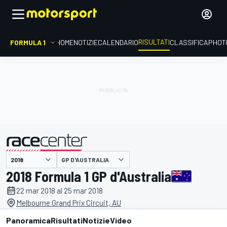
RISULTATI
FORMULA 1
HOME
NOTIZIE
CALENDARIO
CLASSIFICA
PHOT
GP D'AUSTRALIA
presentato da
2018 Formula 1 GP d'Australia
22 mar 2018 al 25 mar 2018
Melbourne Grand Prix Circuit, AU
Panoramica
Risultati
Notizie
Video