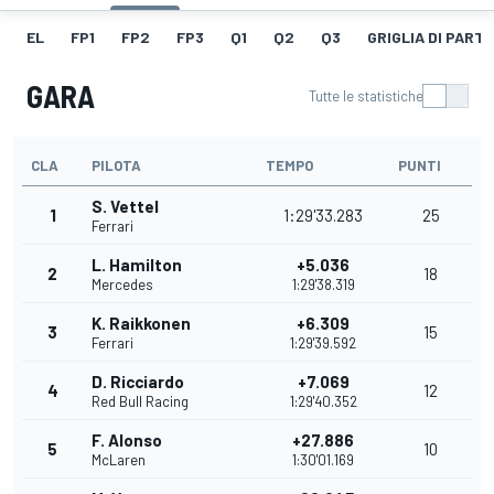
EL
FP1
FP2
FP3
Q1
Q2
Q3
GRIGLIA DI PART
GARA
Tutte le statistiche
CLA
PILOTA
TEMPO
PUNTI
S. Vettel
1
1:29'33.283
25
Ferrari
L. Hamilton
+5.036
2
18
Mercedes
1:29'38.319
K. Raikkonen
+6.309
3
15
Ferrari
1:29'39.592
D. Ricciardo
+7.069
4
12
Red Bull Racing
1:29'40.352
F. Alonso
+27.886
5
10
McLaren
1:30'01.169