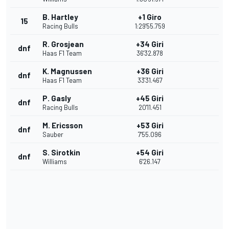
B. Hartley
+1 Giro
15
Racing Bulls
1:29'55.759
R. Grosjean
+34 Giri
dnf
Haas F1 Team
36'32.878
K. Magnussen
+36 Giri
dnf
Haas F1 Team
33'31.467
P. Gasly
+45 Giri
dnf
Racing Bulls
20'11.451
M. Ericsson
+53 Giri
dnf
Sauber
7'55.096
S. Sirotkin
+54 Giri
dnf
Williams
6'26.147