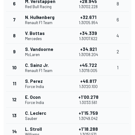
M. Verstappen
+28.945
6
8
Red Bull Racing
1:30'02.228
N. Hulkenberg
+32.671
7
6
Renault F1 Team
1:30'05.954
V. Bottas
+34.339
8
4
Mercedes
1:30'07.622
S. Vandoorne
+34.921
9
2
McLaren
1:30'08.204
C. Sainz Jr.
+45.722
10
1
Renault F1 Team
1:30'19.005
S. Perez
+46.817
11
Force India
1:30'20.100
E. Ocon
+1'00.278
12
Force India
1:30'33.561
C. Leclerc
+1'15.759
13
Sauber
1:30'49.042
L. Stroll
+1'18.288
14
Williams
1:30'51.571