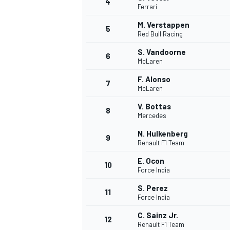
4
Ferrari
M. Verstappen
5
Red Bull Racing
S. Vandoorne
6
McLaren
F. Alonso
7
McLaren
V. Bottas
8
Mercedes
N. Hulkenberg
9
Renault F1 Team
E. Ocon
10
Force India
S. Perez
11
Force India
C. Sainz Jr.
MONOPOSTO
12
Renault F1 Team