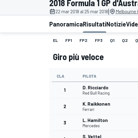
2018 Formula 1 GP d'Austr
MOTOGP
WEC
|
22 mar 2018 al 25 mar 2018
Melbourne G
Panoramica
Risultati
Notizie
Vid
EL
FP1
FP2
FP3
Q1
Q2
Q
Giro più veloce
CLA
PILOTA
WRC
D. Ricciardo
1
Red Bull Racing
K. Raikkonen
2
Ferrari
L. Hamilton
3
Mercedes
S. Vettel