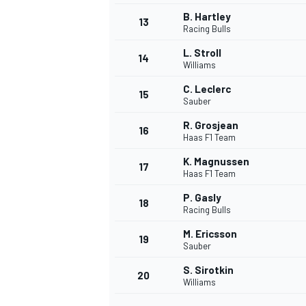
B. Hartley
13
Racing Bulls
L. Stroll
14
Williams
C. Leclerc
15
Sauber
R. Grosjean
16
Haas F1 Team
K. Magnussen
17
Haas F1 Team
P. Gasly
18
Racing Bulls
M. Ericsson
19
Sauber
S. Sirotkin
20
Williams