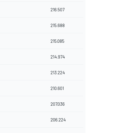
216.507
215.688
215.085
214.974
213.224
210.601
207.036
206.224