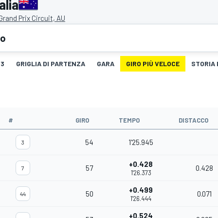
alia
rand Prix Circuit, AU
eo
3
GRIGLIA DI PARTENZA
GARA
GIRO PIÙ VELOCE
STORIA 
#
GIRO
TEMPO
DISTACCO
54
1'25.945
3
+0.428
57
0.428
7
1'26.373
+0.499
50
0.071
44
1'26.444
+0.524