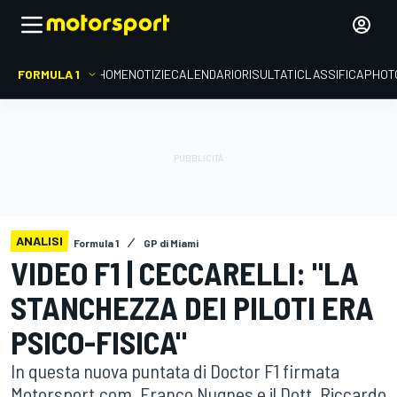
FORMULA 1
HOME
NOTIZIE
CALENDARIO
RISULTATI
CLASSIFICA
PHOT
ANALISI
Formula 1
GP di Miami
VIDEO F1 | CECCARELLI: "LA
STANCHEZZA DEI PILOTI ERA
PSICO-FISICA"
In questa nuova puntata di Doctor F1 firmata
Motorsport.com, Franco Nugnes e il Dott. Riccardo