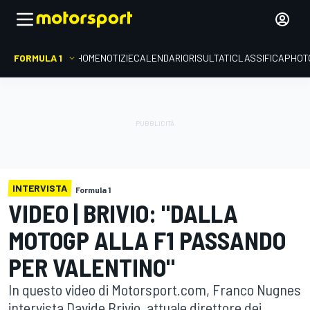
FORMULA 1
HOME
NOTIZIE
CALENDARIO
RISULTATI
CLASSIFICA
PHOT
INTERVISTA
Formula 1
VIDEO | BRIVIO: "DALLA
MOTOGP ALLA F1 PASSANDO
PER VALENTINO"
In questo video di Motorsport.com, Franco Nugnes
intervista Davide Brivio, attuale direttore dei