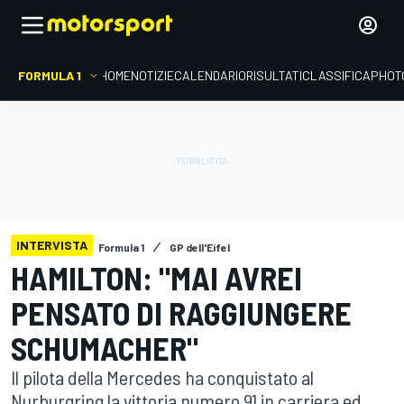
FORMULA 1
HOME
NOTIZIE
CALENDARIO
RISULTATI
CLASSIFICA
PHOT
INTERVISTA
Formula 1
GP dell'Eifel
HAMILTON: "MAI AVREI
PENSATO DI RAGGIUNGERE
SCHUMACHER"
Il pilota della Mercedes ha conquistato al
Nurburgring la vittoria numero 91 in carriera ed