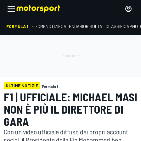
FORMULA 1
HOME
NOTIZIE
CALENDARIO
RISULTATI
CLASSIFICA
PHOT
ULTIME NOTIZIE
Formula 1
F1 | UFFICIALE: MICHAEL MASI
NON È PIÙ IL DIRETTORE DI
GARA
Con un video ufficiale diffuso dai propri account
social, il Presidente della Fia Mohammed ben