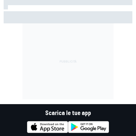
MotoGP | Acosta: "La gomma posteriore media ci aiuterà
domani perché penalizzerà gli altri"
Scarica le tue app