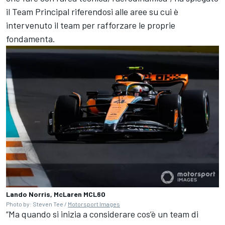
il Team Principal riferendosi alle aree su cui è
intervenuto il team per rafforzare le proprie
fondamenta.
Lando Norris, McLaren MCL60
Photo by: Steven Tee /
Motorsport Images
“Ma quando si inizia a considerare cos’è un team di