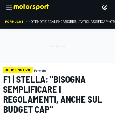
FORMULA 1
HOME
NOTIZIE
CALENDARIO
RISULTATI
CLASSIFICA
PHOT
ULTIME NOTIZIE
Formula 1
F1 | STELLA: "BISOGNA
SEMPLIFICARE I
REGOLAMENTI, ANCHE SUL
BUDGET CAP"