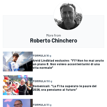
More from
Roberto Chinchero
FORMULA 1
6 g
Arvid Lindblad esclusivo: "F1? Non ho mai avuto
un piano B. Non volevo accontentarmi di una
vita normale"
FORMULA 1
10 g
Domenicali: "La F1 ha superato le paure del
2026, ora pensiamo al futuro"
FORMULA 1
11 g