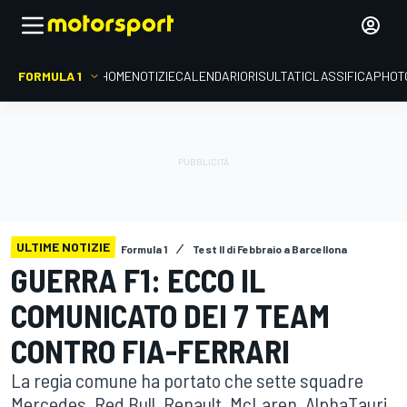
FORMULA 1
HOME
NOTIZIE
CALENDARIO
RISULTATI
CLASSIFICA
PHOT
ULTIME NOTIZIE
Formula 1
Test II di Febbraio a Barcellona
GUERRA F1: ECCO IL
COMUNICATO DEI 7 TEAM
CONTRO FIA-FERRARI
La regia comune ha portato che sette squadre
Mercedes, Red Bull, Renault, McLaren, AlphaTauri,