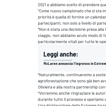
2021 e abbiamo scelto di prendere que
"Come nuovo campionato che si sta im
priorità è quella di fornire un calenda
partecipanti, non solo a livello di par
"Non è stata una decisione presa alla l
viaggio, non abbiamo avuto modo di far
particolarmente vitali per tutte le op
Leggi anche:
McLaren annuncia l'ingresso in Extrem
"Naturalmente, continueremo a sostene
agroforestazione che sono già ben avvi
Olivieira e alla nostra partnership co
"Vorremmo anche ringraziare le autori
durante tutto il processo e speriamo d
Una dichiarazione della Extreme ha sp