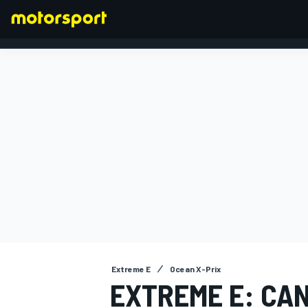
FORMULA 1
Extreme E
Ocean X-Prix
EXTREME E: CAN