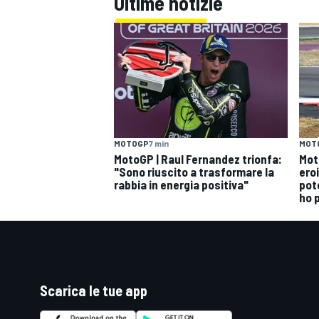
Ultime notizie
MOTOGP
7 min
MOT
MotoGP | Raul Fernandez trionfa:
Mot
"Sono riuscito a trasformare la
ero
rabbia in energia positiva"
pot
ho 
Scarica le tue app