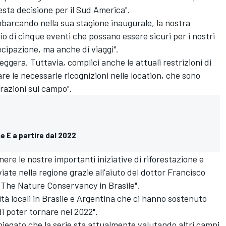
sta decisione per il Sud America".
barcando nella sua stagione inaugurale, la nostra
rio di cinque eventi che possano essere sicuri per i nostri
tecipazione, ma anche di viaggi".
eggera. Tuttavia, complici anche le attuali restrizioni di
e le necessarie ricognizioni nelle location, che sono
erazioni sul campo".
e E a partire dal 2022
re le nostre importanti iniziative di riforestazione e
ate nella regione grazie all'aiuto del dottor Francisco
n The Nature Conservancy in Brasile".
tà locali in Brasile e Argentina che ci hanno sostenuto
i poter tornare nel 2022".
iegato che la serie sta attualmente valutando altri campi