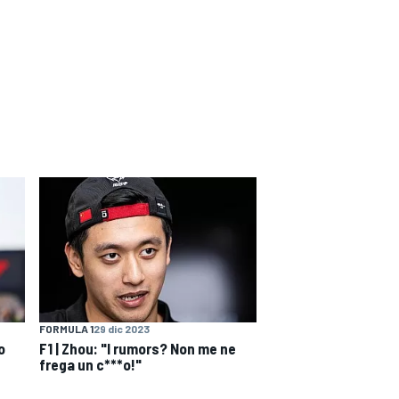
FORMULA 1
29 dic 2023
o
F1 | Zhou: "I rumors? Non me ne
frega un c***o!"