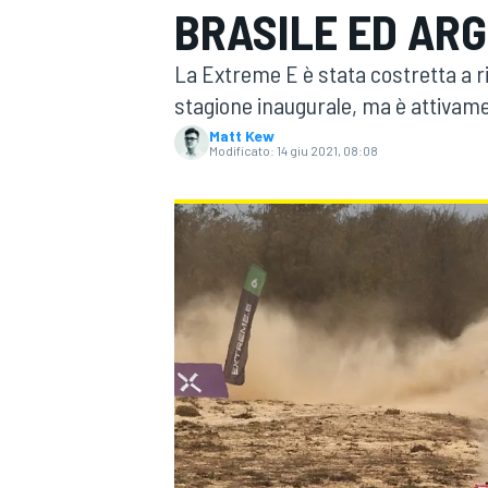
BRASILE ED AR
MOTOGP
WEC
La Extreme E è stata costretta a ri
stagione inaugurale, ma è attivamen
Matt Kew
Modificato:
14 giu 2021, 08:08
WRC