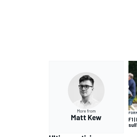
More from
FORM
Matt Kew
F1 
RALLY
sul