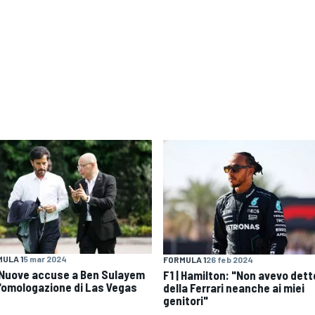
ULA 1
5 mar 2024
FORMULA 1
26 feb 2024
| Nuove accuse a Ben Sulayem
F1 | Hamilton: "Non avevo dett
l'omologazione di Las Vegas
della Ferrari neanche ai miei
genitori"