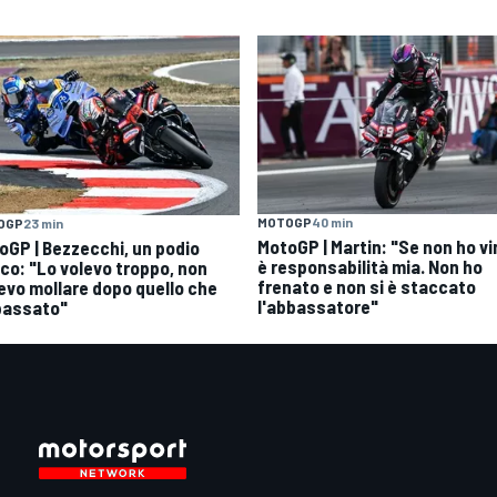
MOTOGP
40 min
OGP
23 min
MotoGP | Martin: "Se non ho vi
oGP | Bezzecchi, un podio
è responsabilità mia. Non ho
ico: "Lo volevo troppo, non
frenato e non si è staccato
evo mollare dopo quello che
l'abbassatore"
passato"