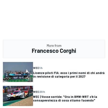
More from
Francesco Corghi
WEC
1 h
Licenze piloti FIA: ecco i primi nomi di chi andrà
in revisione di categoria per il 2027
WEC
20 h
WEC | Vosse sorride: "Ora in BMW-WRT c'è la
consapevolezza di cosa stiamo facendo"