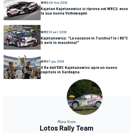
WRC
26 feb 2019
Kajetan Kajetanowicz ci riprova nel WRC2: ecco
la sua nuova Volkswagen
WRC
13 set 2018
Kajetanowicz: "Le vacanze in Turchia? Io i 60°C
li avrò in macchina!"
WRC
7 giu 2018
Il Re dell'ERC Kajetanowicz apre un nuovo
capitolo in Sardegna
More from
Lotos Rally Team