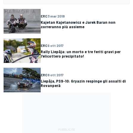
ERC
3 mar 2018
Kajetan Kajetanowicz e Jarek Baran non
correranno più assieme
ERC
9 ott 2017
Rally Liepāja: un morto e tre feriti gravi per
l'elicottero precipitato!
ERC
8 ott 2017
Liepāja, PS9-10: Gryazin respinge gli assalti di
Rovanperä