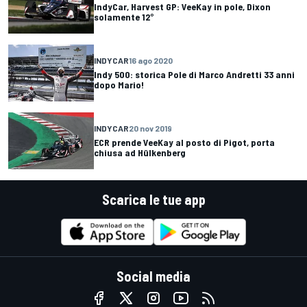
IndyCar, Harvest GP: VeeKay in pole, Dixon
solamente 12°
INDYCAR
16 ago 2020
Indy 500: storica Pole di Marco Andretti 33 anni
dopo Mario!
INDYCAR
20 nov 2019
ECR prende VeeKay al posto di Pigot, porta
chiusa ad Hülkenberg
Scarica le tue app
Social media