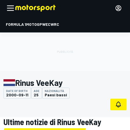
FORMULA 1
MOTOGP
WEC
WRC
Rinus VeeKay
DATE OF BIRTH
AGE
NAZIONALITÀ
2000-09-11
25
Paesi bassi
Ultime notizie di Rinus VeeKay