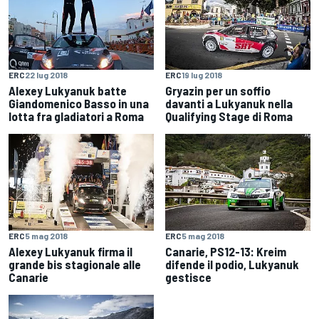
ERC
22 lug 2018
ERC
19 lug 2018
Alexey Lukyanuk batte
Gryazin per un soffio
Giandomenico Basso in una
davanti a Lukyanuk nella
lotta fra gladiatori a Roma
Qualifying Stage di Roma
ERC
5 mag 2018
ERC
5 mag 2018
Alexey Lukyanuk firma il
Canarie, PS12-13: Kreim
grande bis stagionale alle
difende il podio, Lukyanuk
Canarie
gestisce