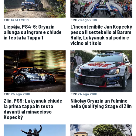
ERC
13 ott 2018
ERC
26 ago 2018
Liepāja, PS4-6: Gryazin
L'incontenibile Jan Kopecký
allunga su Ingram e chiude
pesca il settebello al Barum
in testa la Tappa 1
Rally, Lukyanuk sul podio e
vicino al titolo
ERC
25 ago 2018
ERC
24 ago 2018
Zlín, PS9: Lukyanuk chiude
Nikolay Gryazin un fulmine
la prima tappa in testa
nella Qualifying Stage di Zlín
davanti al minaccioso
Kopecký