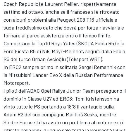
Czech Republic) e Laurent Pellier, rispettivamente
settimo ed ottavo, anche se il francese si è ritrovato
con alcuni problemi alla Peugeot 208 T16 ufficiale e
suda freddissimo dato che dovrà per forza riavviarla e
tornare al parco assistenza entro il tempo limite.
Completano la Top10 Rhys Yates (ŠKODA Fabia R5) e la
Ford Fiesta R5 di Niki Mayr-Melnhof, seguiti dalla Fabia
R5 del turco Orhan Avcioğlu (Toksport WRT).
In ERC2 sempre primo in solitaria Sergei Remennik con
la Mitsubishi Lancer Evo X della Russian Performance
Motorsport.
I piloti dell'ADAC Opel Rallye Junior Team proseguono il
dominio in Classe U27 ed ERC3: Tom Kristensson ha
vinto tutte le PS portando a 18"8 il vantaggio sulla
Adam R2 del suo compagno Mārtiņš Sesks, mentre
Sindre Furuseth ha avuto un problema al motore e si è
ritirato nella PS5, dunque sale terza la Peugeot 208 R2