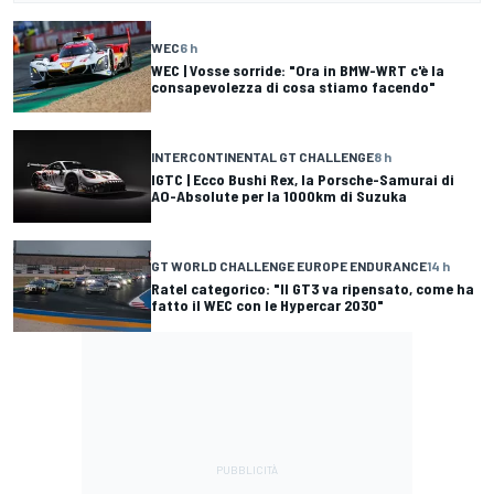
WEC
6 h
WEC | Vosse sorride: "Ora in BMW-WRT c'è la
consapevolezza di cosa stiamo facendo"
INTERCONTINENTAL GT CHALLENGE
8 h
IGTC | Ecco Bushi Rex, la Porsche-Samurai di
AO-Absolute per la 1000km di Suzuka
GT WORLD CHALLENGE EUROPE ENDURANCE
14 h
Ratel categorico: "Il GT3 va ripensato, come ha
fatto il WEC con le Hypercar 2030"