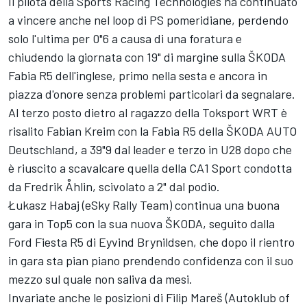
Il pilota della Sports Racing Technologies ha continuato
a vincere anche nel loop di PS pomeridiane, perdendo
solo l'ultima per 0"6 a causa di una foratura e
chiudendo la giornata con 19" di margine sulla ŠKODA
Fabia R5 dell'inglese, primo nella sesta e ancora in
piazza d'onore senza problemi particolari da segnalare.
Al terzo posto dietro al ragazzo della Toksport WRT è
risalito Fabian Kreim con la Fabia R5 della ŠKODA AUTO
Deutschland, a 39"9 dal leader e terzo in U28 dopo che
è riuscito a scavalcare quella della CA1 Sport condotta
da Fredrik Åhlin, scivolato a 2" dal podio.
Łukasz Habaj (eSky Rally Team) continua una buona
gara in Top5 con la sua nuova ŠKODA, seguito dalla
Ford Fiesta R5 di Eyvind Brynildsen, che dopo il rientro
in gara sta pian piano prendendo confidenza con il suo
mezzo sul quale non saliva da mesi.
Invariate anche le posizioni di Filip Mareš (Autoklub of