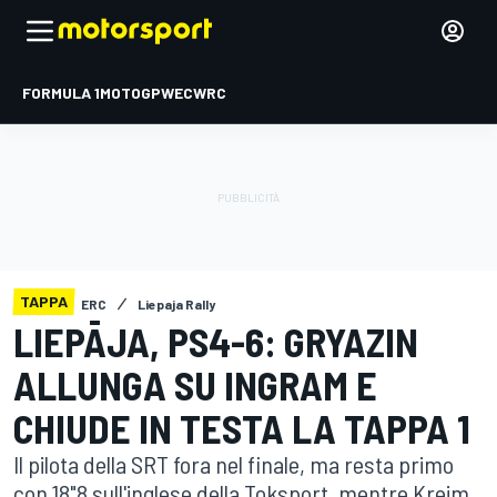
FORMULA 1
MOTOGP
WEC
WRC
TAPPA
ERC
Liepaja Rally
LIEPĀJA, PS4-6: GRYAZIN
ALLUNGA SU INGRAM E
CHIUDE IN TESTA LA TAPPA 1
Il pilota della SRT fora nel finale, ma resta primo
con 18"8 sull'inglese della Toksport, mentre Kreim