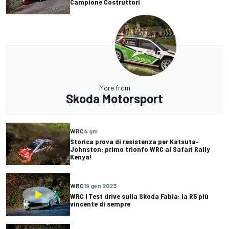
Campione Costruttori
More from
Skoda Motorsport
WRC
4 gm
Storica prova di resistenza per Katsuta-
Johnston: primo trionfo WRC al Safari Rally
Kenya!
WRC
19 gen 2023
WRC | Test drive sulla Skoda Fabia: la R5 più
vincente di sempre