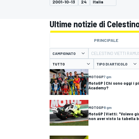
2001-10-13
24
Italia
MOTOGP
WEC
Ultime notizie di Celestin
PRINCIPALE
CELESTINO VIETTI RAMU
CAMPIONATO
TIPO DI ARTICOLO
MOTOGP
7 gm
WRC
MotoGP | Chi sono oggi i p
Academy?
MOTOGP
8 gm
MotoGP | Vietti: "Volevo g
non aver visto la tabella 