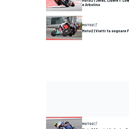
Moto2 | Jerez, Libere 1: Low
e Arbolino
MOTO2
Moto2 | Vietti fa sognare F
MOTO2