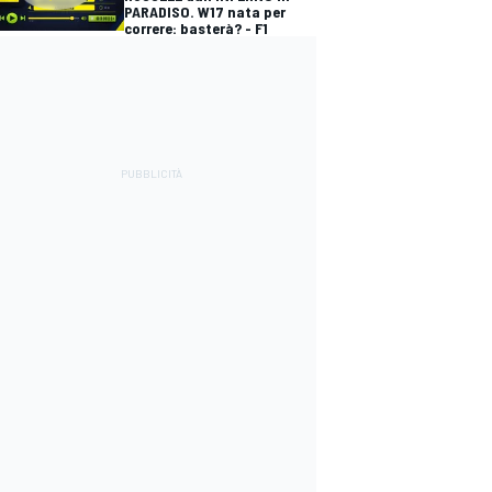
PARADISO. W17 nata per
correre: basterà? - F1