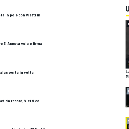
U
ta in pole con Vietti in
re 3: Acosta vola e firma
L
Salac porta in vetta
M
net da record, Vietti ed