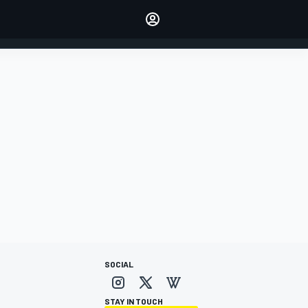
dei tuoi piloti preferiti
Fai sentire la tua voce
commentando l'articolo
ACCEDI
EDIZIONE
ITALIA
SOCIAL
STAY IN TOUCH