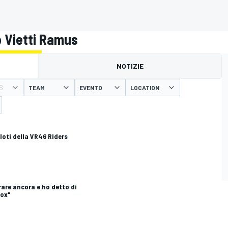
o Vietti Ramus
NOTIZIE
S
TEAM
EVENTO
LOCATION
iloti della VR46 Riders
irare ancora e ho detto di
box"