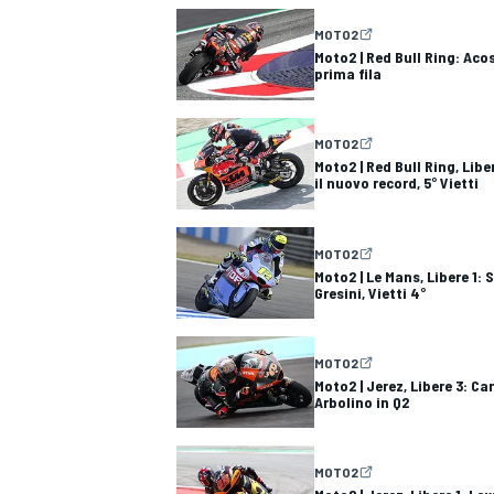
MOTO2
Moto2 | Red Bull Ring: Acos
prima fila
MOTO2
Moto2 | Red Bull Ring, Libe
il nuovo record, 5° Vietti
MOTO2
Moto2 | Le Mans, Libere 1: 
Gresini, Vietti 4°
MOTO2
Moto2 | Jerez, Libere 3: Ca
Arbolino in Q2
RALLY
MOTO2