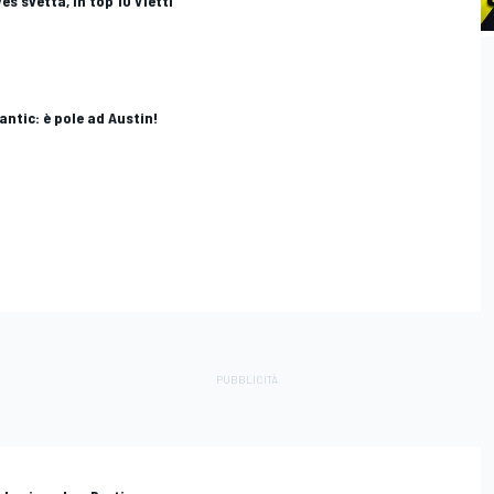
es svetta, in top 10 Vietti
antic: è pole ad Austin!