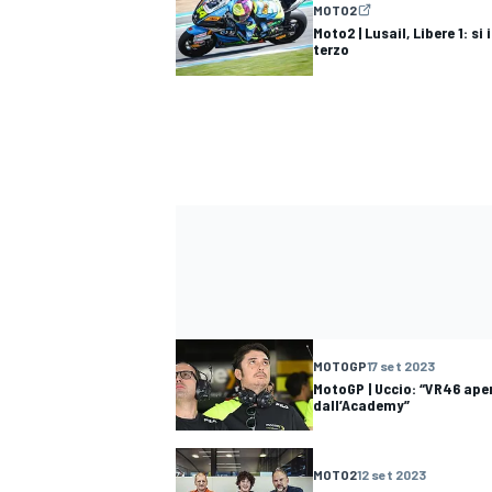
MOTO2
Moto2 | Lusail, Libere 1: s
terzo
MOTOGP
17 set 2023
MotoGP | Uccio: “VR46 apert
ENDURANCE/GT
dall’Academy”
MOTO2
12 set 2023