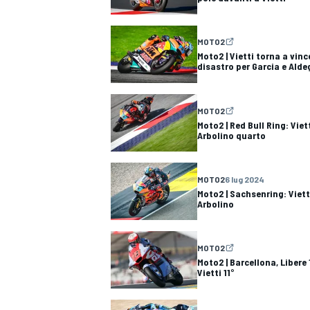
MOTO2
Moto2 | Vietti torna a vinc
disastro per Garcia e Alde
MOTO2
Moto2 | Red Bull Ring: Viet
Arbolino quarto
MOTO2
6 lug 2024
Moto2 | Sachsenring: Viett
Arbolino
MOTO2
Moto2 | Barcellona, Libere
Vietti 11°