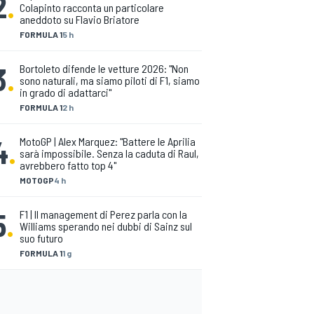
2
.
Colapinto racconta un particolare
aneddoto su Flavio Briatore
FORMULA 1
5 h
3
.
Bortoleto difende le vetture 2026: "Non
sono naturali, ma siamo piloti di F1, siamo
in grado di adattarci"
FORMULA 1
2 h
4
.
MotoGP | Alex Marquez: "Battere le Aprilia
sarà impossibile. Senza la caduta di Raul,
avrebbero fatto top 4"
MOTOGP
4 h
5
.
F1 | Il management di Perez parla con la
Williams sperando nei dubbi di Sainz sul
suo futuro
FORMULA 1
1 g