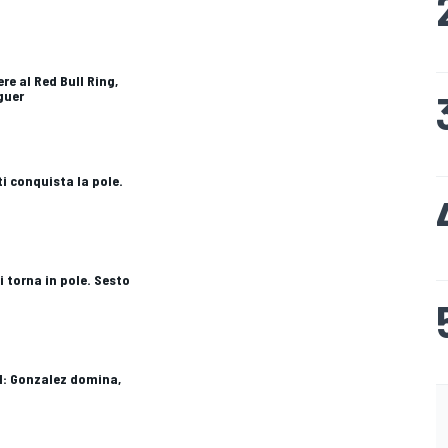
ere al Red Bull Ring,
guer
ti conquista la pole.
i torna in pole. Sesto
 1: Gonzalez domina,