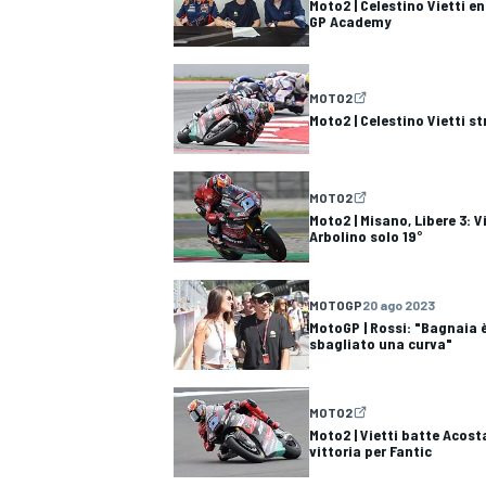
Moto2 | Celestino Vietti e
GP Academy
MOTO2
Moto2 | Celestino Vietti s
MOTO2
Moto2 | Misano, Libere 3: Vi
Arbolino solo 19°
MOTOGP
20 ago 2023
MotoGP | Rossi: "Bagnaia 
sbagliato una curva"
MOTO2
MONOMARCA
Moto2 | Vietti batte Acosta
vittoria per Fantic