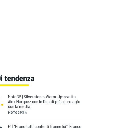
Di tendenza
1
.
MotoGP | Silverstone, Warm-Up: svetta
Alex Marquez con le Ducati più a loro agio
con la media
MOTOGP
3 h
F1 | "Erano tutti contenti tranne lui": Franco