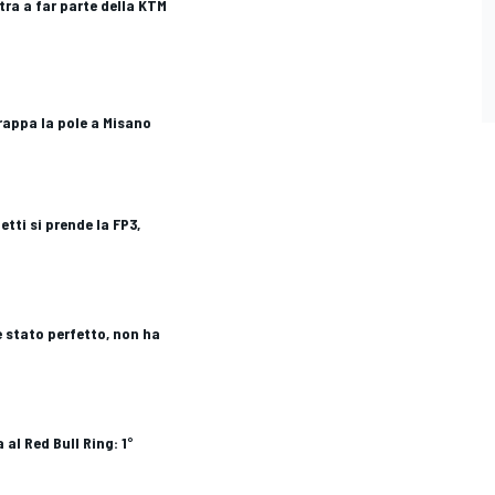
ntra a far parte della KTM
trappa la pole a Misano
etti si prende la FP3,
è stato perfetto, non ha
 al Red Bull Ring: 1°