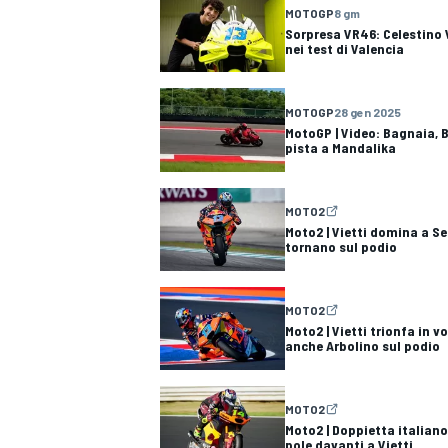
MOTOGP
8 gm
Sorpresa VR46: Celestino 
nei test di Valencia
MOTOGP
28 gen 2025
MotoGP | Video: Bagnaia, B
pista a Mandalika
MOTO2
Moto2 | Vietti domina a S
tornano sul podio
MOTO2
Moto2 | Vietti trionfa in 
anche Arbolino sul podio
MOTO2
MONOPOSTO
Moto2 | Doppietta italiano
pole davanti a Vietti