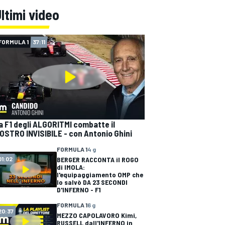
ltimi video
FORMULA 1
37:11
a F1 degli ALGORITMI combatte il
OSTRO INVISIBILE - con Antonio Ghini
FORMULA 1
4 g
BERGER RACCONTA il ROGO
01:02
di IMOLA:
l'equipaggiamento OMP che
lo salvò DA 23 SECONDI
D'INFERNO - F1
FORMULA 1
6 g
20:37
MEZZO CAPOLAVORO Kimi,
RUSSELL dall'INFERNO in