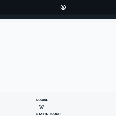
preferiti
Fai sentire la tua voce
commentando l'articolo
ACCEDI
EDIZIONE
ITALIA
SOCIAL
STAY IN TOUCH