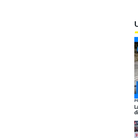
U
P
L
d