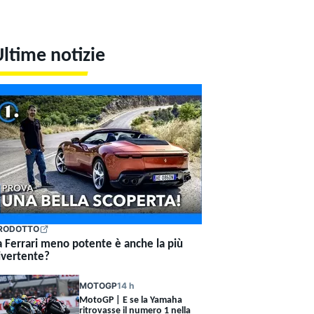
ltime notizie
RODOTTO
a Ferrari meno potente è anche la più
ivertente?
MOTOGP
14 h
MotoGP | E se la Yamaha
ritrovasse il numero 1 nella