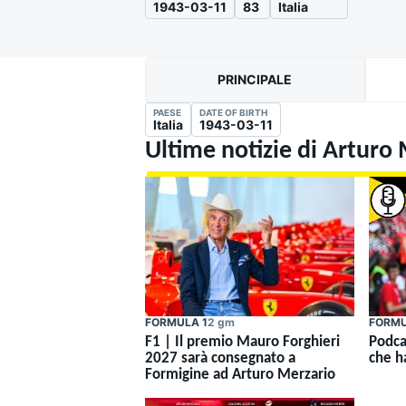
1943-03-11
83
Italia
MOTOGP
WEC
PRINCIPALE
PAESE
DATE OF BIRTH
Italia
1943-03-11
Ultime notizie di Arturo
WRC
FORMULA 1
2 gm
FORMU
F1 | Il premio Mauro Forghieri
Podcas
2027 sarà consegnato a
che h
Formigine ad Arturo Merzario