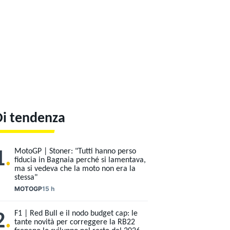
Di tendenza
MotoGP | Stoner: "Tutti hanno perso
1
.
fiducia in Bagnaia perché si lamentava,
ma si vedeva che la moto non era la
stessa"
MOTOGP
15 h
F1 | Red Bull e il nodo budget cap: le
2
.
tante novità per correggere la RB22