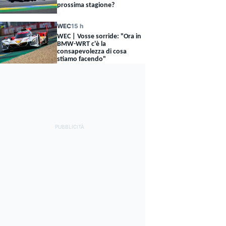
prossima stagione?
WEC
15 h
WEC | Vosse sorride: "Ora in
BMW-WRT c'è la
consapevolezza di cosa
stiamo facendo"