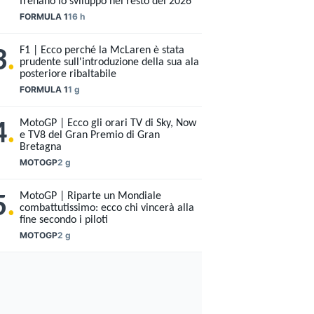
frenano lo sviluppo nel resto del 2026
FORMULA 1
16 h
F1 | Ecco perché la McLaren è stata
3
.
prudente sull'introduzione della sua ala
posteriore ribaltabile
FORMULA 1
1 g
MotoGP | Ecco gli orari TV di Sky, Now
4
.
e TV8 del Gran Premio di Gran
Bretagna
MOTOGP
2 g
MotoGP | Riparte un Mondiale
5
.
combattutissimo: ecco chi vincerà alla
fine secondo i piloti
MOTOGP
2 g