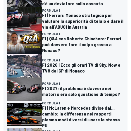
c’è un deviatore sulla cascata
FORMULA 1
F1 | Ferrari: Monaco strategica per
valutare la superiorità di telaio e dare il
via all'ADUO1 in Austria
FORMULA 1
F1 | Q&A con Roberto Chinchero: Ferrari
può davvero fare il colpo grosso a
Monaco?
FORMULA 1
F1 2026 | Ecco gli orari TV di Sky, Now e
TV8 del GP di Monaco
FORMULA 1
F1 2027: il problema è davvero nei
motori o era solo questione di tempo?
FORMULA 1
F1 | McLaren e Mercedes divise dal...
cambio: la differenza nei rapporti
plasma modi diversi di usare la stessa
PU