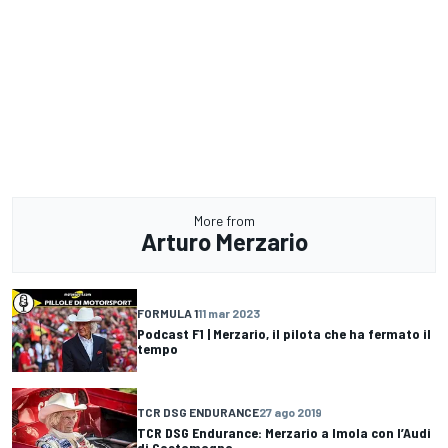
More from
Arturo Merzario
FORMULA 1
11 mar 2023
Podcast F1 | Merzario, il pilota che ha fermato il
tempo
TCR DSG ENDURANCE
27 ago 2019
TCR DSG Endurance: Merzario a Imola con l’Audi
di Costamagna