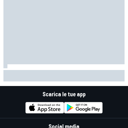
MotoGP | Acosta: "La pista peggiore per KTM, era come
guidare un trapano da cantiere!"
Scarica le tue app
Social media