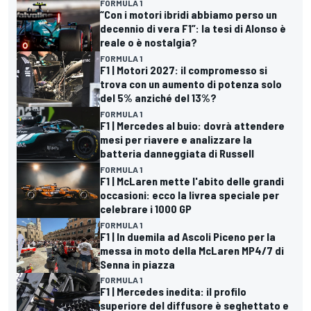
FORMULA 1
“Con i motori ibridi abbiamo perso un
decennio di vera F1”: la tesi di Alonso è
reale o è nostalgia?
FORMULA 1
F1 | Motori 2027: il compromesso si
trova con un aumento di potenza solo
del 5% anziché del 13%?
FORMULA 1
F1 | Mercedes al buio: dovrà attendere
mesi per riavere e analizzare la
batteria danneggiata di Russell
FORMULA 1
F1 | McLaren mette l'abito delle grandi
occasioni: ecco la livrea speciale per
celebrare i 1000 GP
FORMULA 1
F1 | In duemila ad Ascoli Piceno per la
messa in moto della McLaren MP4/7 di
Senna in piazza
FORMULA 1
F1 | Mercedes inedita: il profilo
superiore del diffusore è seghettato e