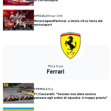
SPECIALE
18 apr 2018
MotorLegendFestival: a Imola c'è la festa del
motorsport
More from
Ferrari
FORMULA 1
2 g
F1 | Ceccarelli: "Vasseur non deve ancora
pensare agli ordini di squadra: è troppo presto"