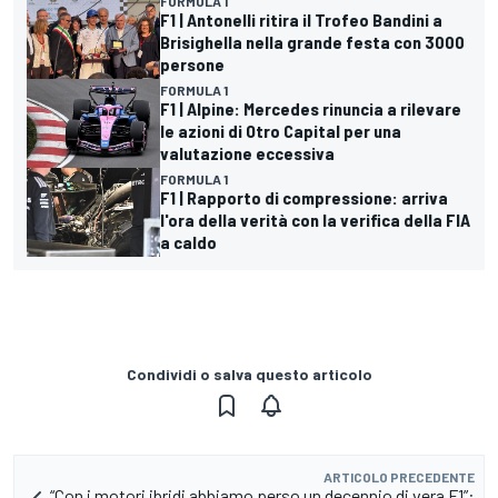
FORMULA 1
F1 | Antonelli ritira il Trofeo Bandini a
Brisighella nella grande festa con 3000
persone
FORMULA 1
F1 | Alpine: Mercedes rinuncia a rilevare
le azioni di Otro Capital per una
valutazione eccessiva
FORMULA 1
F1 | Rapporto di compressione: arriva
l'ora della verità con la verifica della FIA
a caldo
Condividi o salva questo articolo
ARTICOLO PRECEDENTE
“Con i motori ibridi abbiamo perso un decennio di vera F1”: