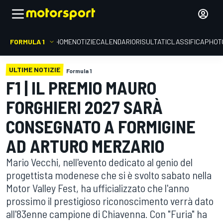
FORMULA 1
HOME
NOTIZIE
CALENDARIO
RISULTATI
CLASSIFICA
PHOT
ULTIME NOTIZIE
Formula 1
F1 | IL PREMIO MAURO
FORGHIERI 2027 SARÀ
CONSEGNATO A FORMIGINE
AD ARTURO MERZARIO
Mario Vecchi, nell'evento dedicato al genio del
progettista modenese che si è svolto sabato nella
Motor Valley Fest, ha ufficializzato che l'anno
prossimo il prestigioso riconoscimento verrà dato
all'83enne campione di Chiavenna. Con "Furia" ha