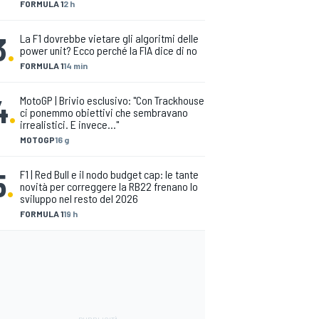
FORMULA 1
2 h
3
.
La F1 dovrebbe vietare gli algoritmi delle
power unit? Ecco perché la FIA dice di no
FORMULA 1
14 min
4
.
MotoGP | Brivio esclusivo: "Con Trackhouse
ci ponemmo obiettivi che sembravano
irrealistici. E invece..."
MOTOGP
16 g
5
.
F1 | Red Bull e il nodo budget cap: le tante
novità per correggere la RB22 frenano lo
sviluppo nel resto del 2026
FORMULA 1
19 h