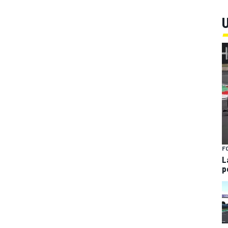
U
F
L
p