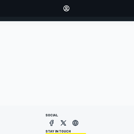
dei tuoi piloti preferiti
Fai sentire la tua voce
commentando l'articolo
ACCEDI
EDIZIONE
ITALIA
SOCIAL
STAY IN TOUCH