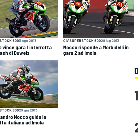
STOCK 600
3 ago 2013
CIV SUPERSTOCK 600
28 lug 2013
 vince gara 1 interrotta
Nocco risponde a Morbidelli in
rash di Duwelz
gara 2 ad Imola
STOCK 600
29 giu 2013
andro Nocco guida la
tta italiana ad Imola