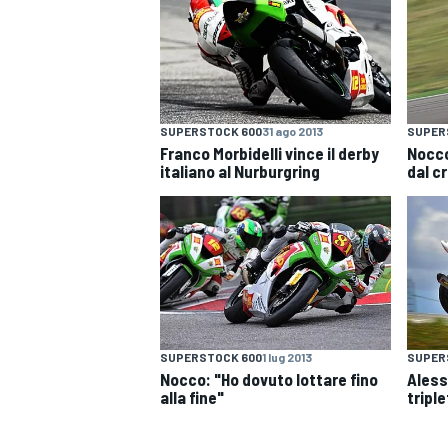
SUPERSTOCK 600
31 ago 2013
SUPER
Franco Morbidelli vince il derby
Nocco
italiano al Nurburgring
dal c
SUPERSTOCK 600
1 lug 2013
SUPER
Nocco: "Ho dovuto lottare fino
Aless
alla fine"
triple
MONOPOSTO