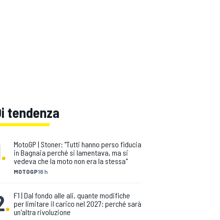
Di tendenza
1
.
MotoGP | Stoner: "Tutti hanno perso fiducia
in Bagnaia perché si lamentava, ma si
vedeva che la moto non era la stessa"
MOTOGP
18 h
2
.
F1 | Dal fondo alle ali, quante modifiche
per limitare il carico nel 2027: perché sarà
un'altra rivoluzione