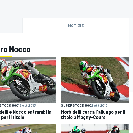
NOTIZIE
dro Nocco
STOCK 600
16 ott 2013
SUPERSTOCK 600
2 ott 2013
delli e Nocco entrambi in
Morbidelli cerca l'allungo per il
per il titolo
titolo a Magny-Cours