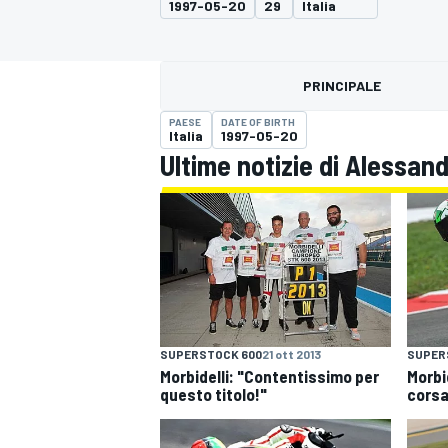
1997-05-20
29
Italia
MOTOGP
WEC
PRINCIPALE
PAESE
DATE OF BIRTH
Italia
1997-05-20
Ultime notizie di Alessan
WRC
SUPERSTOCK 600
21 ott 2013
SUPER
Morbidelli: "Contentissimo per
Morbi
questo titolo!"
corsa 