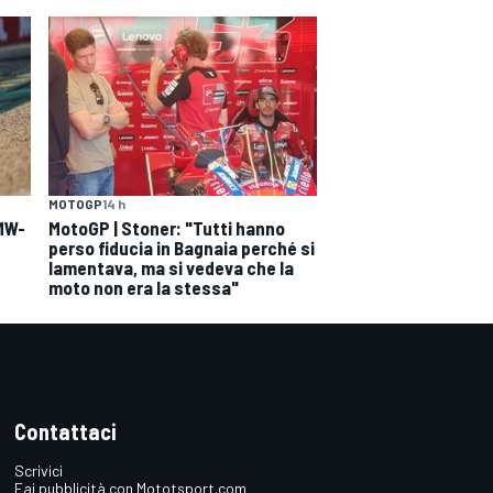
MOTOGP
14 h
BMW-
MotoGP | Stoner: "Tutti hanno
perso fiducia in Bagnaia perché si
lamentava, ma si vedeva che la
moto non era la stessa"
Contattaci
Scrivici
Fai pubblicità con Mototsport.com