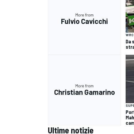
More from
Fulvio Cavicchi
WRC
Da 
str
More from
Christian Gamarino
SUP
Por
MONOMARCA
Mahi
cam
Ultime notizie