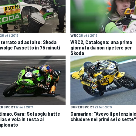
26 ott 2019
WRC
26 ott 2019
sterrato ad asfalto: Skoda
WRC2, Catalogna: una prima
avolge l'assetto in 75 minuti
giornata da non ripetere per
Skoda
ERSPORT
17 set 2017
SUPERSPORT
21 feb 2017
timao, Gara: Sofuoglu batte
Gamarino: "Avevo il potenziale
as e vola in testa al
chiudere nei primi sei o sette"
pionato