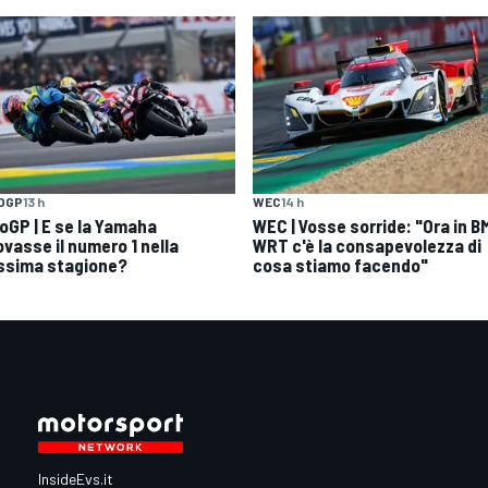
OGP
13 h
WEC
14 h
oGP | E se la Yamaha
WEC | Vosse sorride: "Ora in 
ovasse il numero 1 nella
WRT c'è la consapevolezza di
ssima stagione?
cosa stiamo facendo"
InsideEvs.it