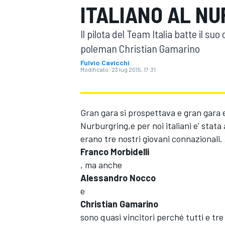
ITALIANO AL N
MOTOGP
WEC
Il pilota del Team Italia batte il 
poleman Christian Gamarino
Fulvio Cavicchi
Modificato:
23 lug 2015, 17:31
Gran gara si prospettava e gran gara 
Nurburgring,e per noi italiani e' stat
WRC
erano tre nostri giovani connazionali. 
Franco Morbidelli
, ma anche
Alessandro Nocco
e
Christian Gamarino
sono quasi vincitori perché tutti e tre