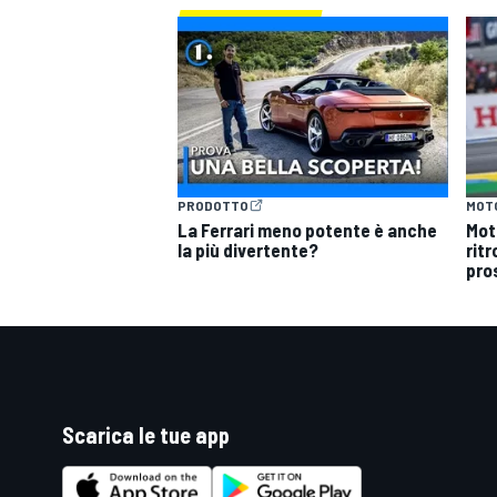
PRODOTTO
MOT
La Ferrari meno potente è anche
Mot
la più divertente?
ritr
pro
Scarica le tue app
RALLY