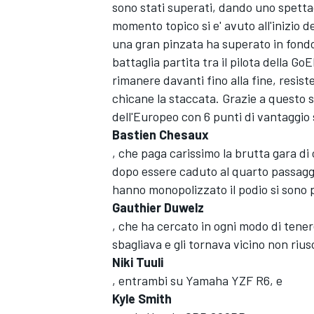
sono stati superati, dando uno spetta
momento topico si e' avuto all'inizio d
una gran pinzata ha superato in fondo
battaglia partita tra il pilota della G
rimanere davanti fino alla fine, resist
chicane la staccata. Grazie a questo s
dell'Europeo con 6 punti di vantaggio 
Bastien Chesaux
, che paga carissimo la brutta gara d
dopo essere caduto al quarto passaggio
hanno monopolizzato il podio si sono p
Gauthier Duwelz
, che ha cercato in ogni modo di tenere
sbagliava e gli tornava vicino non riusc
Niki Tuuli
, entrambi su Yamaha YZF R6, e
MONOPOSTO
Kyle Smith