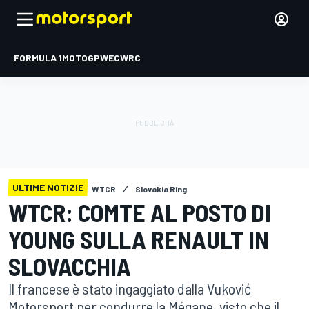
FORMULA 1
MOTOGP
WEC
WRC
ULTIME NOTIZIE
WTCR
Slovakia Ring
WTCR: COMTE AL POSTO DI
YOUNG SULLA RENAULT IN
SLOVACCHIA
Il francese è stato ingaggiato dalla Vuković
Motorsport per condurre la Mégane, visto che il