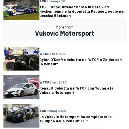
TCR
26 mag 2019
TCR Europe: Briché trionfa in Gara 2 ad
Hockenheim nella doppietta Peugeot, podio per
Jessica Bäckman
More from
Vukovic Motorsport
WTCR
7 set 2020
Dylan O'Keeffe debutta nel WTCR a Zolder con
la Renault
WTCR
5 set 2020
Renault debutta nel WTCR con Young e la
Vukovic Motorsport
TCR
18 mag 2020
La Vukovic Motorsport ha completato lo
sviluppo della Renault TCR