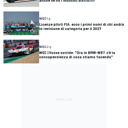
anche se ho i muscoli distrutti!"
WEC
1 g
Licenze piloti FIA: ecco i primi nomi di chi andrà
in revisione di categoria per il 2027
WEC
2 g
WEC | Vosse sorride: "Ora in BMW-WRT c'è la
consapevolezza di cosa stiamo facendo"