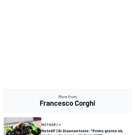
More from
Francesco Corghi
MOTOGP
2 h
MotoGP | Di Giannantonio: "Primo giorno ok,