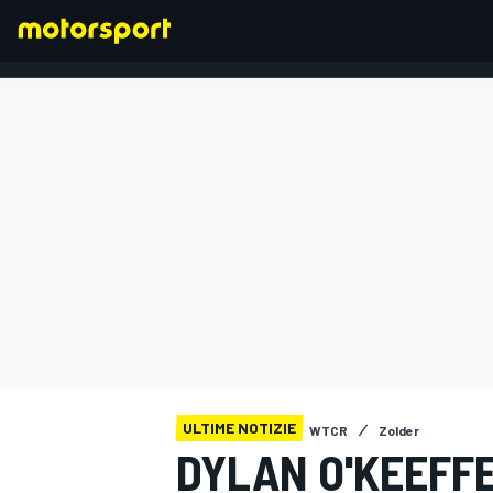
FORMULA 1
ULTIME NOTIZIE
WTCR
Zolder
DYLAN O'KEEFF