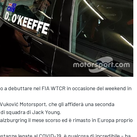
ano a debuttare nel FIA WTCR in occasione del weekend in
a Vuković Motorsport, che gli affiderà una seconda
di squadra di Jack Young.
Salzburgring il mese scorso ed è rimasto in Europa proprio
costanze legate al COVID-19, è qualcosa di incredibile - ha