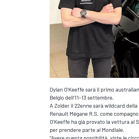
Dylan O’Keeffe sarà il primo australi
Belgio dell'11-13 settembre.
A Zolder il 22enne sarà wildcard dell
Renault Mégane R.S. come compagno 
O'Keeffe ha già provato la vettura al 
per prendere parte al Mondiale.
MONOPOSTO
“Avere questa possibilità, viste le cir