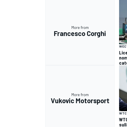
More from
Francesco Corghi
WEC
Lice
nomi
cat
More from
Vukovic Motorsport
WTC
WTC
sul