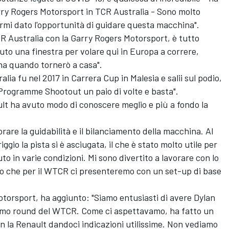
rry Rogers Motorsport in TCR Australia - Sono molto
rmi dato l'opportunità di guidare questa macchina".
CR Australia con la Garry Rogers Motorsport, è tutto
uto una finestra per volare qui in Europa a correre,
na quando tornerò a casa".
ralia fu nel 2017 in Carrera Cup in Malesia e salii sul podio,
Programme Shootout un paio di volte e basta".
ult ha avuto modo di conoscere meglio e più a fondo la
orare la guidabilità e il bilanciamento della macchina. Al
io la pista si è asciugata, il che è stato molto utile per
o in varie condizioni. Mi sono divertito a lavorare con lo
so che per il WTCR ci presenteremo con un set-up di base
torsport, ha aggiunto: "Siamo entusiasti di avere Dylan
primo round del WTCR. Come ci aspettavamo, ha fatto un
on la Renault dandoci indicazioni utilissime. Non vediamo