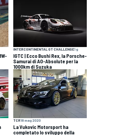
INTERCONTINENTAL GT CHALLENGE
1 g
BMW-
IGTC | Ecco Bushi Rex, la Porsche-
Samurai di AO-Absolute per la
1000km di Suzuka
TCR
18 mag 2020
n
La Vukovic Motorsport ha
completato lo sviluppo della