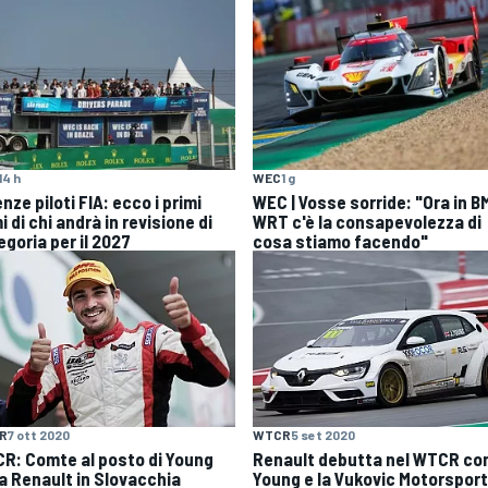
14 h
WEC
1 g
nze piloti FIA: ecco i primi
WEC | Vosse sorride: "Ora in 
 di chi andrà in revisione di
WRT c'è la consapevolezza di
egoria per il 2027
cosa stiamo facendo"
R
7 ott 2020
WTCR
5 set 2020
R: Comte al posto di Young
Renault debutta nel WTCR co
la Renault in Slovacchia
Young e la Vukovic Motorsport