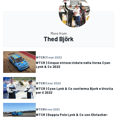
More from
Thed Björk
WTCR
31 mar 2022
WTCR | Cinque strisce iridate nella livrea Cyan
Lynk & Co 2022
WTCR
3 mar 2022
WTCR | Cyan Lynk & Co conferma Bjork e Urrutia
per il 2022
WTCR
6 nov 2021
WTCR | Doppia Pole Lynk & Co con Ehrlacher-