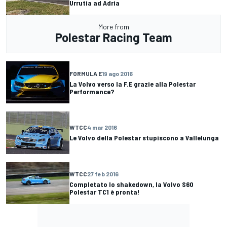
Urrutia ad Adria
More from
Polestar Racing Team
FORMULA E
19 ago 2016
La Volvo verso la F.E grazie alla Polestar
Performance?
WTCC
4 mar 2016
Le Volvo della Polestar stupiscono a Vallelunga
WTCC
27 feb 2016
Completato lo shakedown, la Volvo S60
Polestar TC1 è pronta!