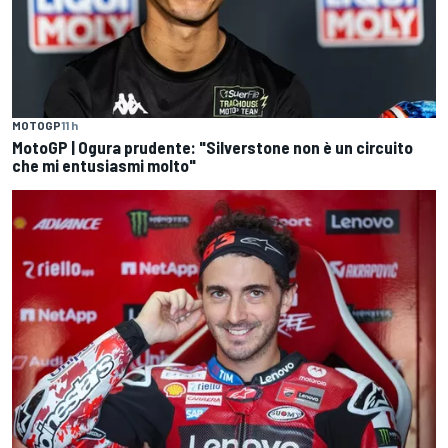
MOTOGP
11 h
MotoGP | Ogura prudente: "Silverstone non è un circuito
che mi entusiasmi molto"