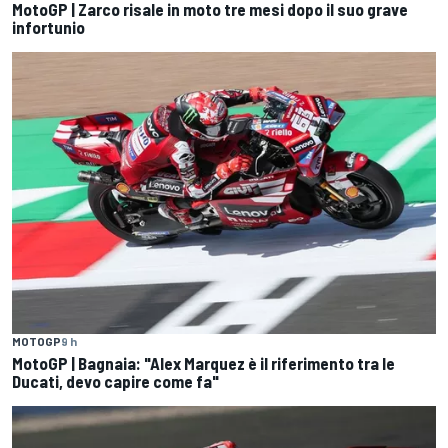
MotoGP | Zarco risale in moto tre mesi dopo il suo grave
infortunio
MOTOGP
9 h
MotoGP | Bagnaia: "Alex Marquez è il riferimento tra le
Ducati, devo capire come fa"