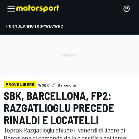
FORMULA 1
MOTOGP
WEC
WRC
PROVE LIBERE
WSBK
Barcelona
SBK, BARCELLONA, FP2:
RAZGATLIOGLU PRECEDE
RINALDI E LOCATELLI
Toprak Razgatlioglu chiude il venerdì di libere di
Barcellona al comando della classifica dei tempi,