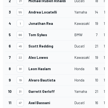
2
Michael Ruben Rinaldi
Ducati
18
1'
21
3
Andrea Locatelli
Yamaha
14
1'
55
4
Jonathan Rea
Kawasaki
19
1'
1
5
Tom Sykes
BMW
7
1'
66
6
Scott Redding
Ducati
21
1'
45
7
Alex Lowes
Kawasaki
19
1'
22
8
Leon Haslam
Honda
16
1'
91
9
Alvaro Bautista
Honda
10
1'
19
10
Garrett Gerloff
Yamaha
21
1'
31
11
Axel Bassani
Ducati
16
1'
47