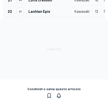
22
Lachlan Epis
Kawasaki
13
1'4
83
Condividi o salva questo articolo