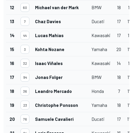
12
Michael van der Mark
BMW
18
1'
60
13
Chaz Davies
Ducati
17
1'
7
14
Lucas Mahias
Kawasaki
17
1'
44
15
Kohta Nozane
Yamaha
20
1'4
3
16
Isaac Viñales
Kawasaki
14
1'
32
17
Jonas Folger
BMW
18
1'
94
18
Leandro Mercado
Honda
7
1'
36
19
Christophe Ponsson
Yamaha
18
1'4
23
20
Samuele Cavalieri
Ducati
17
1'4
76
21
Loris Cresson
Kawasaki
16
1'4
84