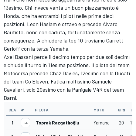
13esimo. Chi invece vanta un buon piazzamento è
Honda, che ha entrambi i piloti nelle prime dieci
posizioni: Leon Haslam è ottavo e precede Alvaro
Bautista, nono con caduta, fortunatamente senza
conseguenze. A chiudere la top 10 troviamo Garrett
Gerloff con la terza Yamaha.
Axel Bassani perde il decimo tempo per due soli decimi
e chiude il turno in 11esima posizione. Il pilota del team
Motocorsa precede Chaz Davies, 12esimo con la Ducati
del team Go Eleven. Fatica moltissimo Samuele
Cavalieri, solo 20esimo con la Panigale V4R del team
Barni.
CLA
#
PILOTA
MOTO
GIRI
TE
1
Toprak Razgatlıoğlu
Yamaha
20
1'
54