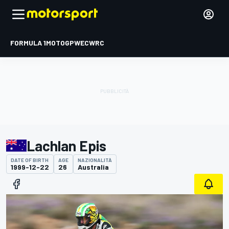
FORMULA 1
MOTOGP
WEC
WRC
Lachlan Epis
DATE OF BIRTH
AGE
NAZIONALITÀ
1999-12-22
26
Australia