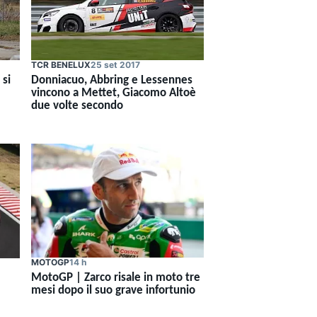
TCR BENELUX
25 set 2017
 si
Donniacuo, Abbring e Lessennes
vincono a Mettet, Giacomo Altoè
due volte secondo
MOTOGP
14 h
MotoGP | Zarco risale in moto tre
mesi dopo il suo grave infortunio