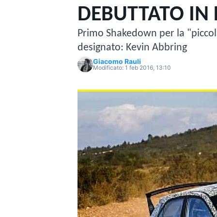
MOTOGP
WEC
DEBUTTATO IN
Primo Shakedown per la "piccola
designato: Kevin Abbring
Giacomo Rauli
Modificato:
1 feb 2016, 13:10
WRC