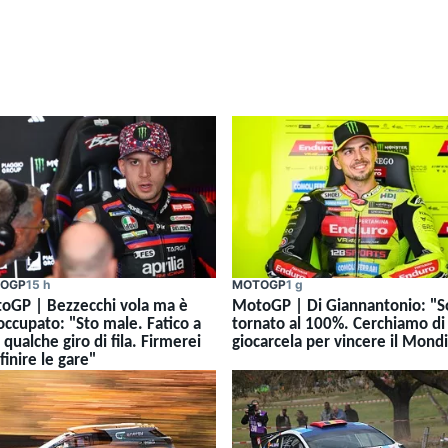
OGP
15 h
MOTOGP
1 g
oGP | Bezzecchi vola ma è
MotoGP | Di Giannantonio: "
occupato: "Sto male. Fatico a
tornato al 100%. Cerchiamo di
 qualche giro di fila. Firmerei
giocarcela per vincere il Mond
finire le gare"