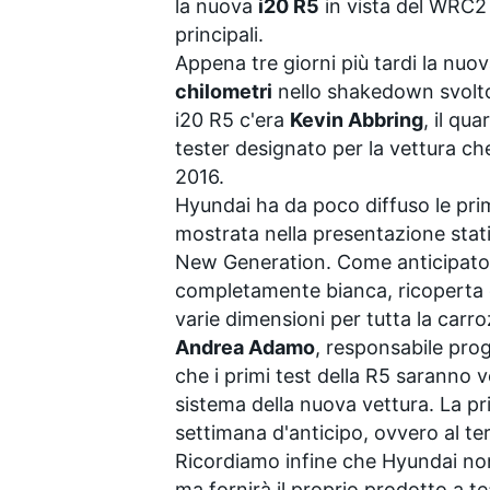
la nuova
i20 R5
in vista del WRC2 
principali.
Appena tre giorni più tardi la nuov
chilometri
nello shakedown svolto 
i20 R5 c'era
Kevin Abbring
, il qu
tester designato per la vettura che
2016.
Hyundai ha da poco diffuso le prim
mostrata nella presentazione stat
New Generation. Come anticipato d
completamente bianca, ricoperta da
varie dimensioni per tutta la carro
Andrea Adamo
, responsabile pro
che i primi test della R5 saranno vo
sistema della nuova vettura. La 
settimana d'anticipo, ovvero al te
Ricordiamo infine che Hyundai no
ma fornirà il proprio prodotto a t