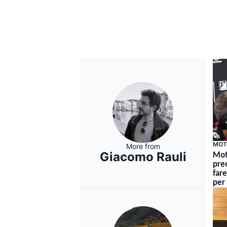
MOT
More from
Giacomo Rauli
Mot
pre
fare
per 
RALLY