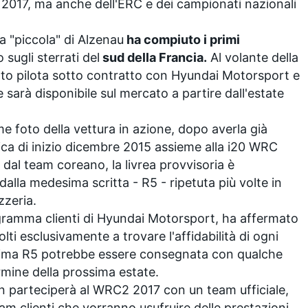
2017, ma anche dell'ERC e dei campionati nazionali
a "piccola" di Alzenau
ha compiuto i primi
sugli sterrati del
sud della Francia.
Al volante della
arto pilota sotto contratto con Hyundai Motorsport e
 sarà disponibile sul mercato a partire dall'estate
e foto della vettura in azione, dopo averla già
ica di inizio dicembre 2015 assieme alla i20 WRC
al team coreano, la livrea provvisoria è
lla medesima scritta - R5 - ripetuta più volte in
zzeria.
gramma clienti di Hyundai Motorsport, ha affermato
lti esclusivamente a trovare l'affidabilità di ogni
prima R5 potrebbe essere consegnata con qualche
rmine della prossima estate.
n parteciperà al WRC2 2017 con un team ufficiale,
eam clienti che vorranno usufruire delle prestazioni