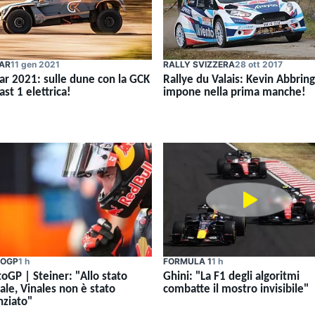
AR
11 gen 2021
RALLY SVIZZERA
28 ott 2017
ar 2021: sulle dune con la GCK
Rallye du Valais: Kevin Abbring
ast 1 elettrica!
impone nella prima manche!
OGP
1 h
FORMULA 1
1 h
oGP | Steiner: "Allo stato
Ghini: "La F1 degli algoritmi
ale, Vinales non è stato
combatte il mostro invisibile"
nziato"