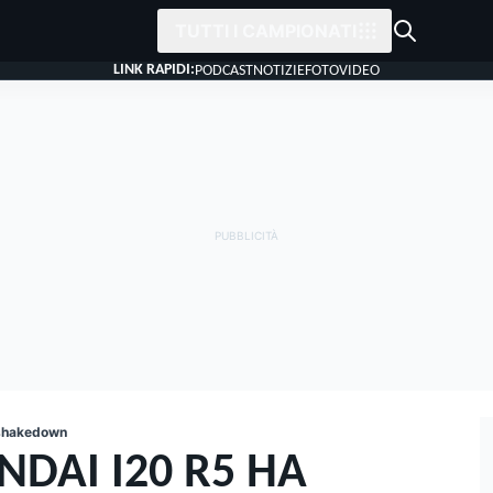
TUTTI I CAMPIONATI
LINK RAPIDI:
PODCAST
NOTIZIE
FOTO
VIDEO
 shakedown
DAI I20 R5 HA