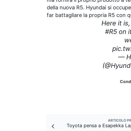
della nuova R5. Hyundai si occuper
far battagliare la propria R5 con 
Here it i
#R5 on it
w
pic.tw
— H
(@Hyunda
Condi
ENDURANCE/GT
ARTICOLO P
Toyota pensa a Esapekka Lap