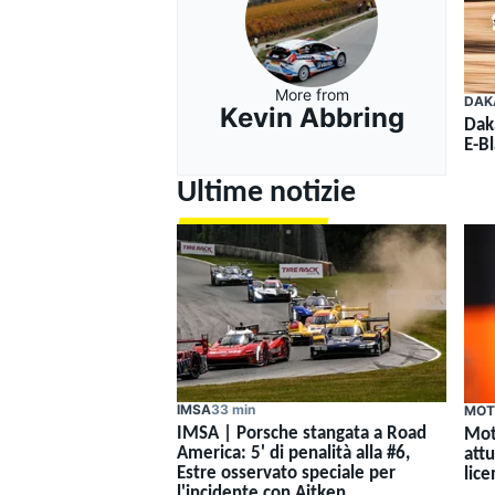
More from
DAK
Kevin Abbring
Dak
E-Bl
Ultime notizie
IMSA
33 min
MOT
IMSA | Porsche stangata a Road
Mot
America: 5' di penalità alla #6,
attu
Estre osservato speciale per
lice
l'incidente con Aitken