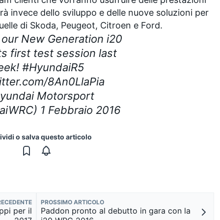
à invece dello sviluppo e delle nuove soluzioni per
quelle di Skoda, Peugeot, Citroen e Ford.
s, our New Generation i20
s first test session last
eek! #HyundaiR5
itter.com/8An0LlaPia
yundai Motorsport
iWRC) 1 Febbraio 2016
vidi o salva questo articolo
RECEDENTE
PROSSIMO ARTICOLO
pi per il
Paddon pronto al debutto in gara con la