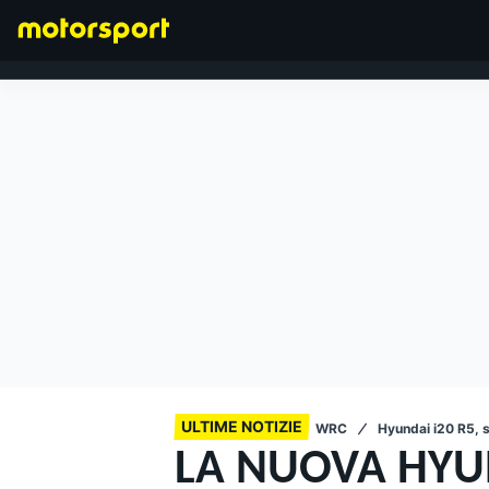
FORMULA 1
ULTIME NOTIZIE
WRC
Hyundai i20 R5,
LA NUOVA HYUN