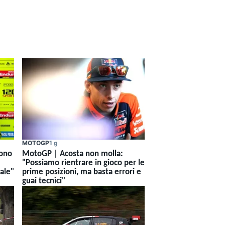
MOTOGP
1 g
Sono
MotoGP | Acosta non molla:
"Possiamo rientrare in gioco per le
iale"
prime posizioni, ma basta errori e
guai tecnici"