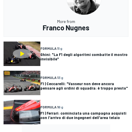
More from
Franco Nugnes
FORMULA 1
1 g
Ghini: "La F1 degli algoritmi combatte il mostro
invisibile"
FORMULA 1
3 g
F1 | Ceccarelli: "Vasseur non deve ancora
pensare agli ordini di squadra: è troppo presto"
FORMULA 1
6 g
F1 | Ferrari: cominciata una campagna acquisti
con l'arrivo di due ingegneri dell'area telaio