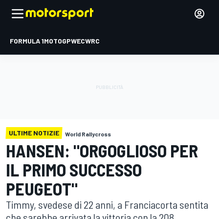
FORMULA 1
MOTOGP
WEC
WRC
ULTIME NOTIZIE
World Rallycross
HANSEN: "ORGOGLIOSO PER
IL PRIMO SUCCESSO
PEUGEOT"
Timmy, svedese di 22 anni, a Franciacorta sentita
che sarebbe arrivata la vittoria con la 208