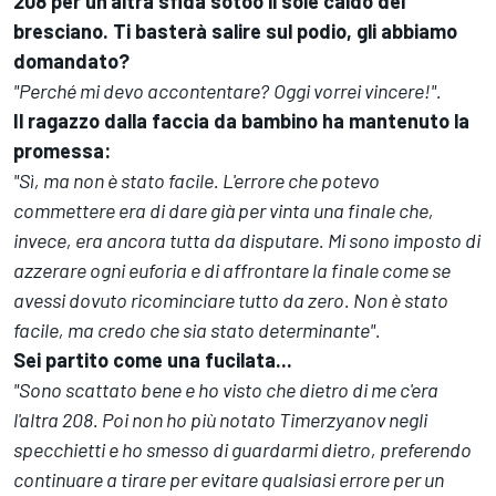
208 per un'altra sfida sotoo il sole caldo del
bresciano. Ti basterà salire sul podio, gli abbiamo
domandato?
"Perché mi devo accontentare?
Oggi vorrei vincere!".
Il ragazzo dalla faccia da bambino ha mantenuto la
promessa:
"Sì, ma non è stato facile. L'errore che potevo
commettere era di dare già per vinta una finale che,
invece, era ancora tutta da disputare. Mi sono imposto di
azzerare ogni euforia e di affrontare la finale come se
avessi dovuto ricominciare tutto da zero. Non è stato
facile, ma credo che sia stato determinante".
Sei partito come una fucilata...
"Sono scattato bene e ho visto che dietro di me c'era
l'altra 208. Poi non ho più notato Timerzyanov negli
specchietti e ho smesso di guardarmi dietro, preferendo
continuare a tirare per evitare qualsiasi errore per un