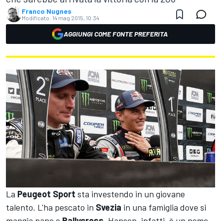
Franco Nugnes
Modificato:
14 mag 2015, 10:34
AGGIUNGI COME FONTE PREFERITA
La
Peugeot Sport
sta investendo in un giovane
talento. L'ha pescato in
Svezia
in una famiglia dove si
mangia pane e
Rallycross
. Hansen, infatti, è un nome