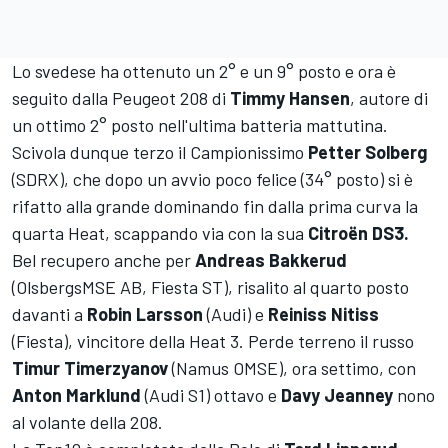
Lo svedese ha ottenuto un 2° e un 9° posto e ora è
seguito dalla Peugeot 208 di
Timmy Hansen
, autore di
un ottimo 2° posto nell'ultima batteria mattutina.
Scivola dunque terzo il Campionissimo
Petter Solberg
(SDRX), che dopo un avvio poco felice (34° posto) si è
rifatto alla grande dominando fin dalla prima curva la
quarta Heat, scappando via con la sua
Citroën DS3.
Bel recupero anche per
Andreas Bakkerud
(OlsbergsMSE AB, Fiesta ST), risalito al quarto posto
davanti a
Robin Larsson
(Audi) e
Reiniss Nitiss
(Fiesta), vincitore della Heat 3. Perde terreno il russo
Timur Timerzyanov
(Namus OMSE), ora settimo, con
Anton Marklund
(Audi S1) ottavo e
Davy Jeanney
nono
al volante della 208.