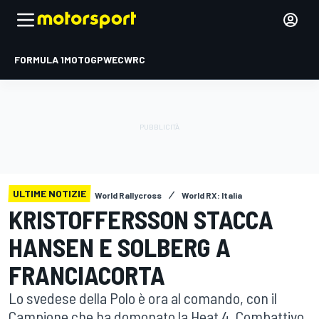
FORMULA 1
MOTOGP
WEC
WRC
ULTIME NOTIZIE
World Rallycross
World RX: Italia
KRISTOFFERSSON STACCA
HANSEN E SOLBERG A
FRANCIACORTA
Lo svedese della Polo è ora al comando, con il
Campione che ha domonato la Heat 4. Combattivo