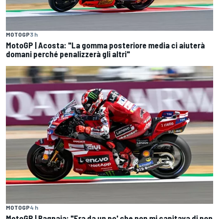
MOTOGP
3 h
MotoGP | Acosta: "La gomma posteriore media ci aiuterà
domani perché penalizzerà gli altri"
MOTOGP
4 h
MotoGP | Bagnaia: "Era da un po' che non mi capitava di non