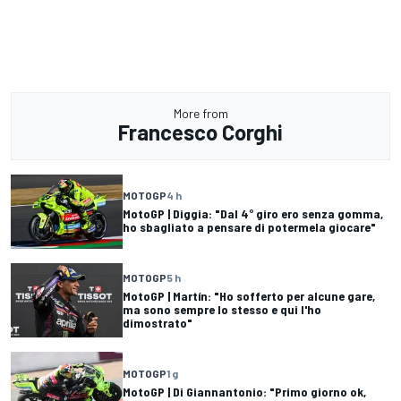
More from
Francesco Corghi
MOTOGP
4 h
MotoGP | Diggia: "Dal 4° giro ero senza gomma,
ho sbagliato a pensare di potermela giocare"
MOTOGP
5 h
MotoGP | Martín: "Ho sofferto per alcune gare,
ma sono sempre lo stesso e qui l'ho
dimostrato"
MOTOGP
1 g
MotoGP | Di Giannantonio: "Primo giorno ok,