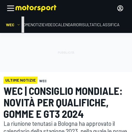
WEC
HOME
NOTIZIE
VIDEO
CALENDARIO
RISULTATI
CLASSIFICA
ULTIME NOTIZIE
WEC
WEC | CONSIGLIO MONDIALE:
NOVITÀ PER QUALIFICHE,
GOMME E GT3 2024
La riunione tenutasi a Bologna ha approvato il
calendario della stagione 2023, nella quale le prove