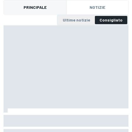
PRINCIPALE
NOTIZIE
Ultime notizie
Consigliato
Dakar, Auto, Tappa 5: Loeb massacra tutti, ma Al-
Attiyah allunga nella generale
Seconda vittoria per il francese della Peugeot, che recupera oltre 10