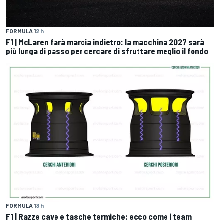
FORMULA 1
2 h
F1 | McLaren farà marcia indietro: la macchina 2027 sarà
più lunga di passo per cercare di sfruttare meglio il fondo
FORMULA 1
3 h
F1 | Razze cave e tasche termiche: ecco come i team