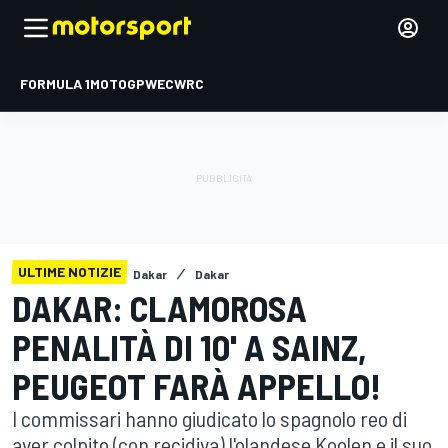
FORMULA 1
MOTOGP
WEC
WRC
ULTIME NOTIZIE
Dakar
Dakar
DAKAR: CLAMOROSA
PENALITÀ DI 10' A SAINZ,
PEUGEOT FARÀ APPELLO!
I commissari hanno giudicato lo spagnolo reo di
aver colpito (con recidiva) l'olandese Koolen e il suo