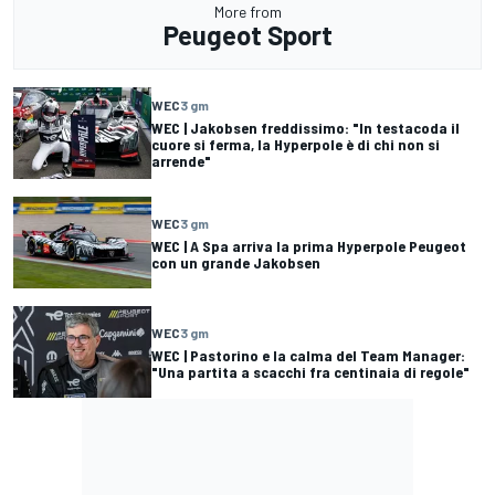
More from
Peugeot Sport
WEC
3 gm
WEC | Jakobsen freddissimo: "In testacoda il
cuore si ferma, la Hyperpole è di chi non si
arrende"
WEC
3 gm
WEC | A Spa arriva la prima Hyperpole Peugeot
con un grande Jakobsen
WEC
3 gm
WEC | Pastorino e la calma del Team Manager:
"Una partita a scacchi fra centinaia di regole"