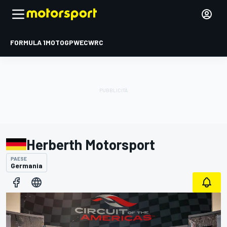
FORMULA 1
MOTOGP
WEC
WRC
Herberth Motorsport
PAESE
Germania