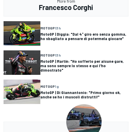
More from
Francesco Corghi
MOTOGP
13 h
MotoGP | Diggia: "Dal 4° giro ero senza gomma,
ho sbagliato a pensare di potermela giocare"
MOTOGP
13 h
MotoGP | Martín: "Ho sofferto per alcune gare,
ma sono sempre lo stesso e qui l'ho
dimostrato"
MOTOGP
1 g
MotoGP | Di Giannantonio: "Primo giorno ok,
anche se ho i muscoli distrutti!"