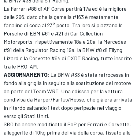
la BMW #38 della ST Racing.
La Ferrari #88 di AF Corse partirà 17a ed è la migliore
delle 296, dato che la gemella #163 è mestamente
fanalino di coda al 23° posto. Tra loro si piazzano le
Porsche di EBM #61 e #21 di Car Collection
Motorsports, rispettivamente 18a e 20a, la Mercedes
#91 della Regulator Racing 19a, la BMW #8 di Fliyng
Lizard e la Corvette #64 di DXDT Racing, tutte inserite
tra le PRO-AM.
AGGIORNAMENTO
: La BMW #33 è stata retrocessa in
fondo alla griglia in seguito alla sostituzione del motore
da parte del Team WRT. Una odissea per la vettura
condivisa da Harper/Farfus/Hesse, che già era arrivata
in ritardo saltando i test dopo peripezie nel viaggio
verso gli Stati Uniti.
SRO ha anche modificato il BoP per Ferrari e Corvette,
alleggerite di 10kg prima del via della corsa, fissato alle