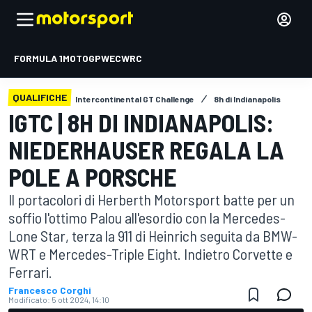
FORMULA 1
MOTOGP
WEC
WRC
QUALIFICHE
Intercontinental GT Challenge
8h di Indianapolis
IGTC | 8H DI INDIANAPOLIS:
NIEDERHAUSER REGALA LA
POLE A PORSCHE
Il portacolori di Herberth Motorsport batte per un
soffio l'ottimo Palou all'esordio con la Mercedes-
Lone Star, terza la 911 di Heinrich seguita da BMW-
WRT e Mercedes-Triple Eight. Indietro Corvette e
Ferrari.
Francesco Corghi
Modificato:
5 ott 2024, 14:10