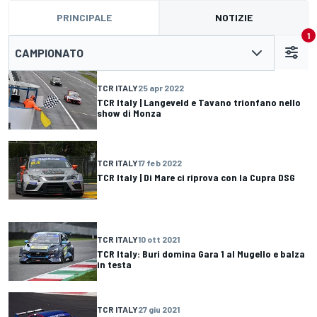
PRINCIPALE
NOTIZIE
1
CAMPIONATO
TCR ITALY
25 apr 2022
TCR Italy | Langeveld e Tavano trionfano nello
show di Monza
TCR ITALY
17 feb 2022
TCR Italy | Di Mare ci riprova con la Cupra DSG
TCR ITALY
10 ott 2021
TCR Italy: Buri domina Gara 1 al Mugello e balza
in testa
TCR ITALY
27 giu 2021