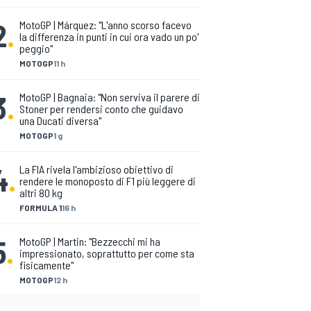
2
.
MotoGP | Márquez: "L'anno scorso facevo
la differenza in punti in cui ora vado un po'
peggio"
MOTOGP
11 h
3
.
MotoGP | Bagnaia: "Non serviva il parere di
Stoner per rendersi conto che guidavo
una Ducati diversa"
MOTOGP
1 g
4
.
La FIA rivela l'ambizioso obiettivo di
rendere le monoposto di F1 più leggere di
altri 80 kg
FORMULA 1
16 h
5
.
MotoGP | Martin: "Bezzecchi mi ha
impressionato, soprattutto per come sta
fisicamente"
MOTOGP
12 h