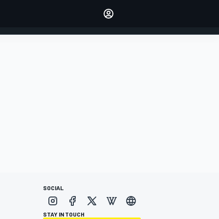
dei tuoi piloti preferiti
Fai sentire la tua voce
commentando l'articolo
ACCEDI
EDIZIONE
ITALIA
SOCIAL
STAY IN TOUCH