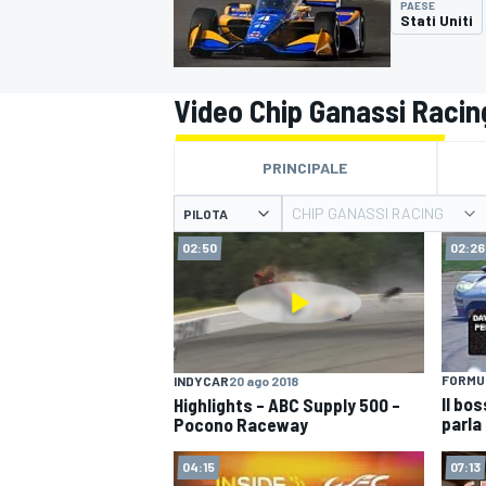
PAESE
MOTOGP
WEC
Stati Uniti
Video Chip Ganassi Racin
PRINCIPALE
CHIP GANASSI RACING
PILOTA
02:50
02:26
WRC
FORMUL
INDYCAR
20 ago 2018
Il bo
Highlights – ABC Supply 500 –
parla
Pocono Raceway
04:15
07:13