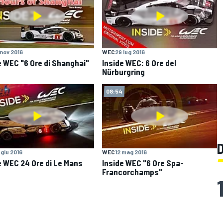
 nov 2016
WEC
29 lug 2016
e WEC "6 Ore di Shanghai"
Inside WEC: 6 Ore del
Nürburgring
08:54
 giu 2016
WEC
12 mag 2016
e WEC 24 Ore di Le Mans
Inside WEC "6 Ore Spa-
Francorchamps"