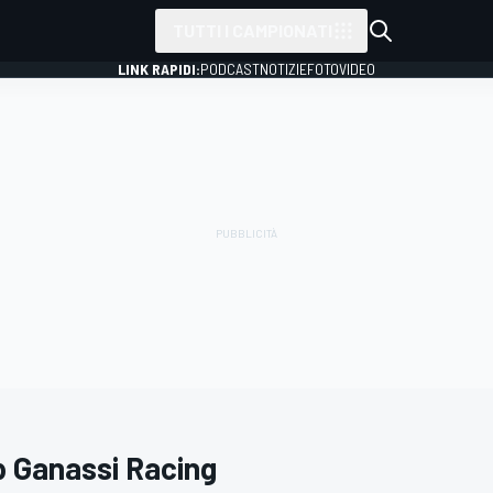
TUTTI I CAMPIONATI
LINK RAPIDI:
PODCAST
NOTIZIE
FOTO
VIDEO
p Ganassi Racing