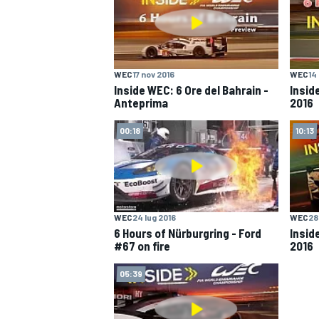
WEC
17 nov 2016
WEC
14
Inside WEC: 6 Ore del Bahrain -
Insid
Anteprima
2016
00:18
10:13
WEC
24 lug 2016
WEC
28
6 Hours of Nürburgring - Ford
Insid
#67 on fire
2016
05:39
MONOPOSTO