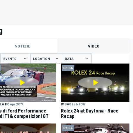
g
NOTIZIE
VIDEO
EVENTO
LOCATION
DATA
08:54
A 1
10 apr 2017
IMSA
6 feb 2017
ss di Ford Performance
Rolex 24 at Daytona - Race
 di F1 & competizioni GT
Recap
07:54