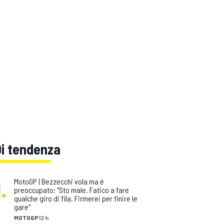
Di tendenza
1
.
MotoGP | Bezzecchi vola ma è
preoccupato: "Sto male. Fatico a fare
qualche giro di fila. Firmerei per finire le
gare"
MOTOGP
12 h