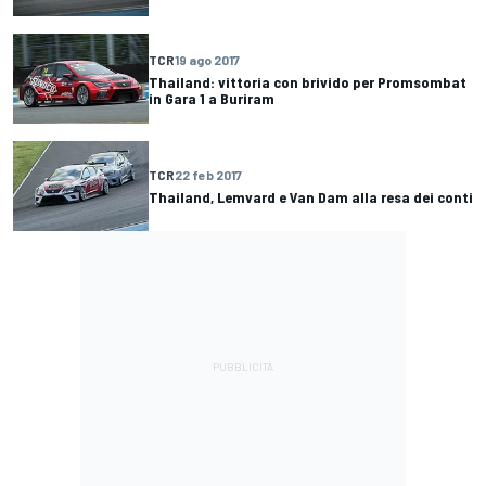
TCR
19 ago 2017
Thailand: vittoria con brivido per Promsombat
in Gara 1 a Buriram
TCR
22 feb 2017
Thailand, Lemvard e Van Dam alla resa dei conti