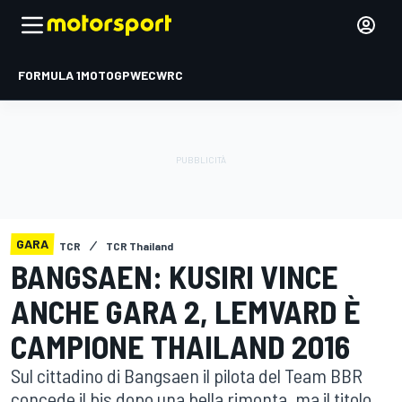
FORMULA 1
MOTOGP
WEC
WRC
GARA
TCR
TCR Thailand
BANGSAEN: KUSIRI VINCE
ANCHE GARA 2, LEMVARD È
CAMPIONE THAILAND 2016
Sul cittadino di Bangsaen il pilota del Team BBR
concede il bis dopo una bella rimonta, ma il titolo