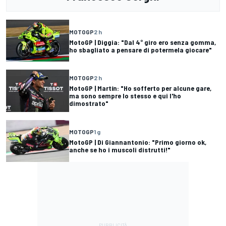
MOTOGP
2 h
MotoGP | Diggia: "Dal 4° giro ero senza gomma,
ho sbagliato a pensare di potermela giocare"
MOTOGP
2 h
MotoGP | Martín: "Ho sofferto per alcune gare,
ma sono sempre lo stesso e qui l'ho
dimostrato"
MOTOGP
1 g
MotoGP | Di Giannantonio: "Primo giorno ok,
anche se ho i muscoli distrutti!"