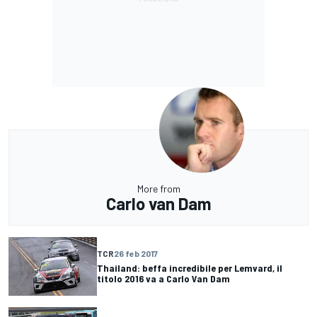
More from
Carlo van Dam
TCR
26 feb 2017
Thailand: beffa incredibile per Lemvard, il
titolo 2016 va a Carlo Van Dam